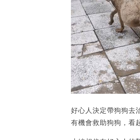
好心人決定帶狗狗去
有機會救助狗狗，看