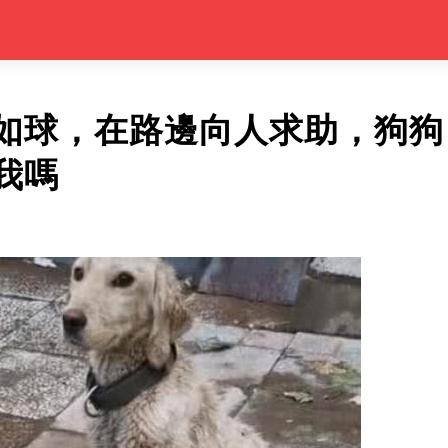
如球，在路邊向人求助，狗狗
我嗎