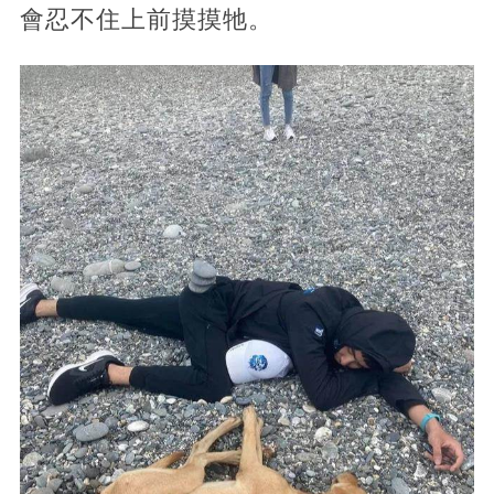
會忍不住上前摸摸牠。