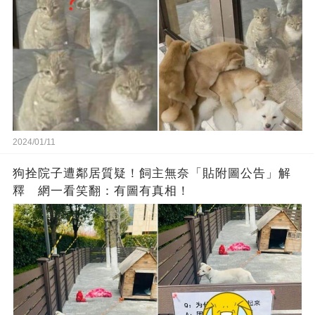
2024/01/11
狗拴院子遭鄰居質疑！飼主無奈「貼附圖公告」解
釋 網一看笑翻：有圖有真相！