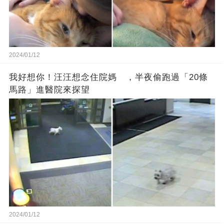
2024/01/12
我好想你！汪汪想念住院媽 ，半夜偷跑過「20條
馬路」進醫院來探望
2024/01/12