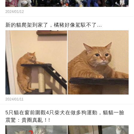
2024/01/12
新的貓爬架到家了，橘豬好像駕馭不了…
2024/01/11
5只貓在窗前圍觀4只柴犬在做多狗運動，貓貓一臉
震驚：貴圈真亂！!