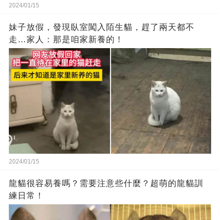
2024/01/15
妹子放假，發現臥室闖入陌生貓，趕了兩天都不
走…家人：那是咱家新養的！
2024/01/15
龍貓很容易養嗎？需要注意些什麼？超萌的龍貓訓
練日常！