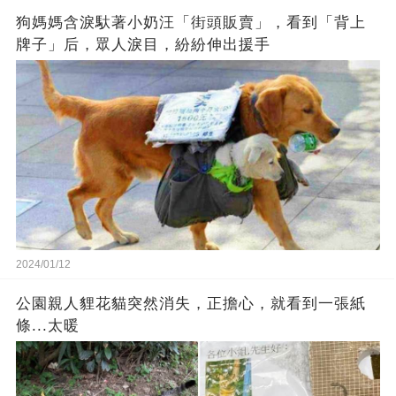
狗媽媽含淚馱著小奶汪「街頭販賣」，看到「背上
牌子」后，眾人淚目，紛紛伸出援手
2024/01/12
公園親人貍花貓突然消失，正擔心，就看到一張紙
條...太暖