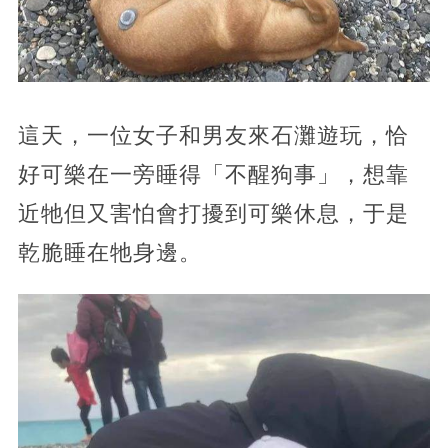
這天，一位女子和男友來石灘遊玩，恰
好可樂在一旁睡得「不醒狗事」，想靠
近牠但又害怕會打擾到可樂休息，于是
乾脆睡在牠身邊。