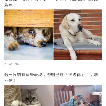
為啥
2024/01/16
若一只貓有這些表現，證明已經「恨透你」了，別
不信！