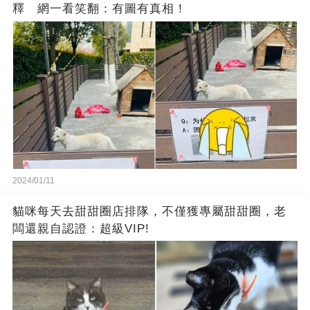
釋 網一看笑翻：有圖有真相！
2024/01/11
貓咪每天去甜甜圈店排隊，不僅獲專屬甜甜圈，老
闆還親自認證：超級VIP!