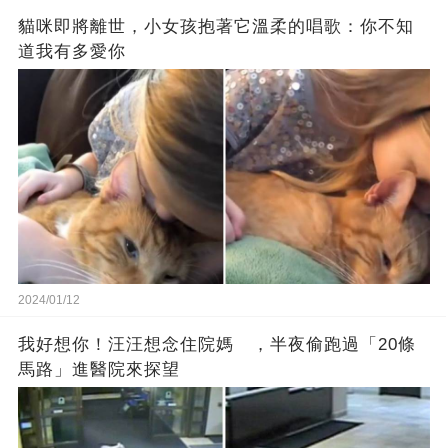
貓咪即將離世，小女孩抱著它溫柔的唱歌：你不知
道我有多愛你
2024/01/12
我好想你！汪汪想念住院媽 ，半夜偷跑過「20條
馬路」進醫院來探望