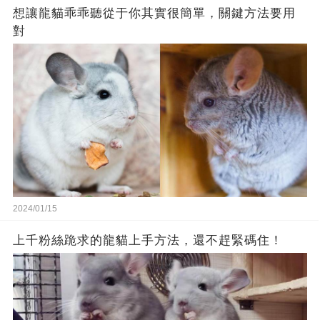
想讓龍貓乖乖聽從于你其實很簡單，關鍵方法要用
對
2024/01/15
上千粉絲跪求的龍貓上手方法，還不趕緊碼住！