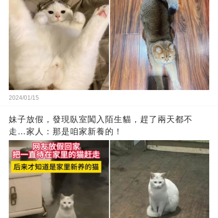
2024/01/15
妹子放假，發現臥室闖入陌生貓，趕了兩天都不
走…家人：那是咱家新養的！