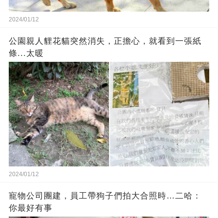
2024/01/12
公園親人貍花貓突然消失，正擔心，就看到一張紙
條...太暖
2024/01/12
寵物公司團建，員工帶狗子們拍大合照時…二哈：
你最好有事