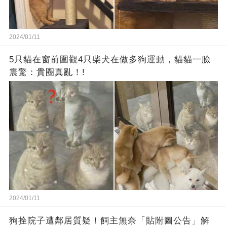
2024/01/11
5只貓在窗前圍觀4只柴犬在做多狗運動，貓貓一臉
震驚：貴圈真亂！!
2024/01/11
狗拴院子遭鄰居質疑！飼主無奈「貼附圖公告」解