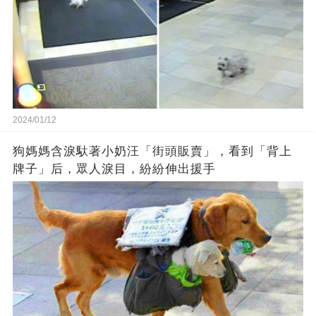
2024/01/12
狗媽媽含淚馱著小奶汪「街頭販賣」，看到「背上
牌子」后，眾人淚目，紛紛伸出援手