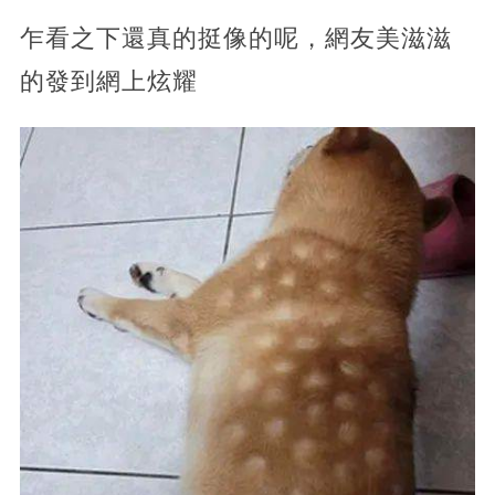
乍看之下還真的挺像的呢，網友美滋滋
的發到網上炫耀