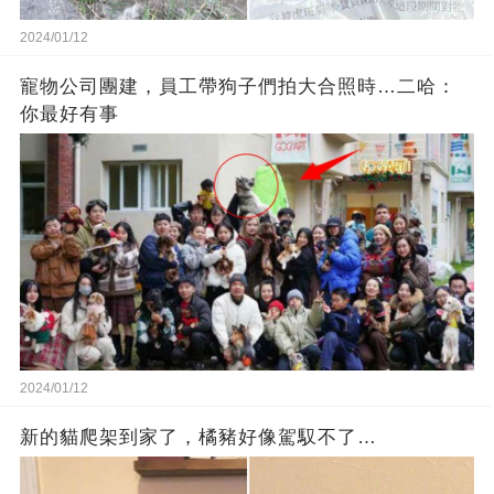
2024/01/12
寵物公司團建，員工帶狗子們拍大合照時…二哈：
你最好有事
2024/01/12
新的貓爬架到家了，橘豬好像駕馭不了…