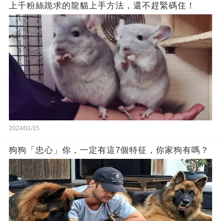
上千粉絲跪求的龍貓上手方法，還不趕緊碼住！
2024/01/15
狗狗「忠心」你，一定有這7個特征，你家狗有嗎？