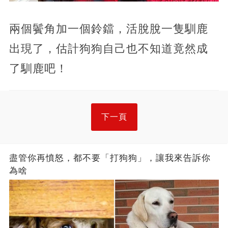
兩個鬢角加一個鈴鐺，活脫脫一隻馴鹿
出現了，估計狗狗自己也不知道竟然成
了馴鹿吧！
下一頁
盡管你再憤怒，都不要「打狗狗」，讓我來告訴你
為啥