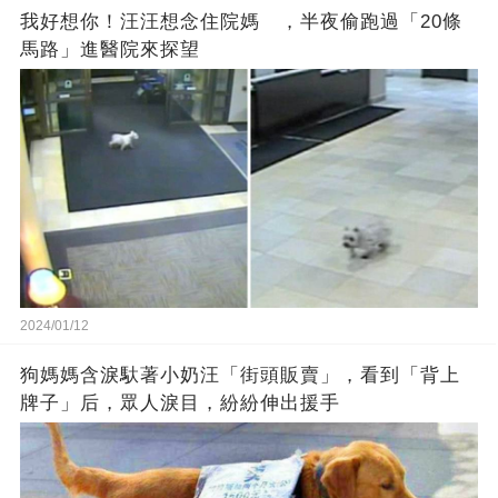
我好想你！汪汪想念住院媽 ，半夜偷跑過「20條
馬路」進醫院來探望
2024/01/12
狗媽媽含淚馱著小奶汪「街頭販賣」，看到「背上
牌子」后，眾人淚目，紛紛伸出援手