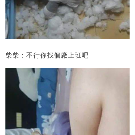
柴柴：不行你找個廠上班吧