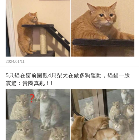
2024/01/11
5只貓在窗前圍觀4只柴犬在做多狗運動，貓貓一臉
震驚：貴圈真亂！!