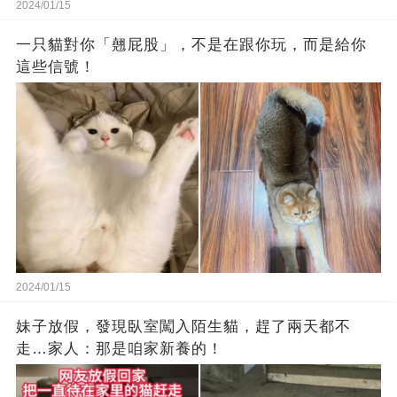
2024/01/15
一只貓對你「翹屁股」，不是在跟你玩，而是給你
這些信號！
2024/01/15
妹子放假，發現臥室闖入陌生貓，趕了兩天都不
走…家人：那是咱家新養的！