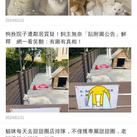
2024/01/11
狗拴院子遭鄰居質疑！飼主無奈「貼附圖公告」解
釋 網一看笑翻：有圖有真相！
2024/01/11
貓咪每天去甜甜圈店排隊，不僅獲專屬甜甜圈，老