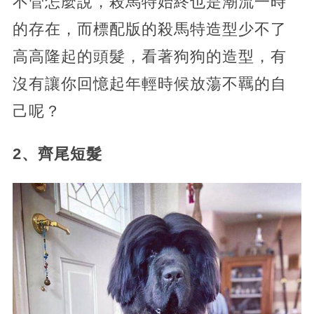
不管怎麼說，殺馬特始終也是潮流一時
的存在，而標配版的殺馬特造型少不了
高高隆起的頭髮，看著狗狗的造型，有
沒有讓你回憶起年輕時候放蕩不羈的自
己呢？
2、齊尾短髮