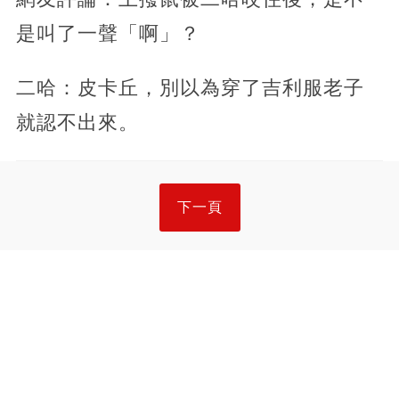
是叫了一聲「啊」？
二哈：皮卡丘，別以為穿了吉利服老子
就認不出來。
下一頁
盡管你再憤怒，都不要「打狗狗」，讓我來告訴你
為啥