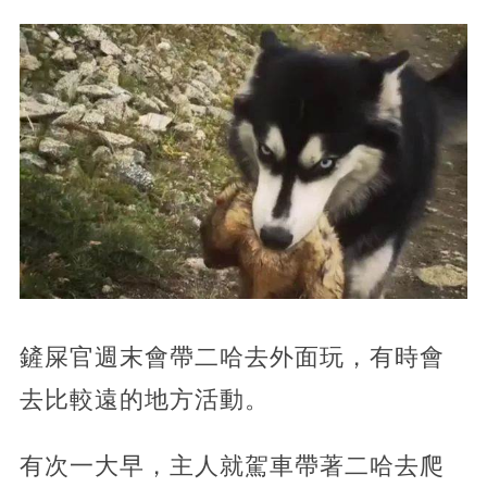
鏟屎官週末會帶二哈去外面玩，有時會
去比較遠的地方活動。
有次一大早，主人就駕車帶著二哈去爬