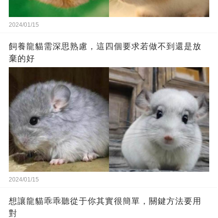
2024/01/15
飼養龍貓需深思熟慮，這四個要求若做不到還是放
棄的好
2024/01/15
想讓龍貓乖乖聽從于你其實很簡單，關鍵方法要用
對