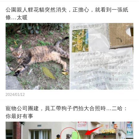
公園親人貍花貓突然消失，正擔心，就看到一張紙
條...太暖
2024/01/12
寵物公司團建，員工帶狗子們拍大合照時…二哈：
你最好有事