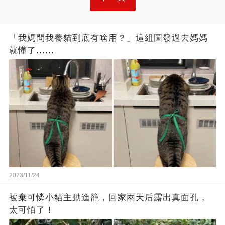
「我媽問我養貓到底有啥用？」這組圖發過去媽媽
就懂了......
2023/11/24
被棄可憐小貓主動進籠，回家兩天后露出真面孔，
太可怕了！