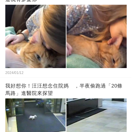
2024/01/12
我好想你！汪汪想念住院媽 ，半夜偷跑過「20條
馬路」進醫院來探望