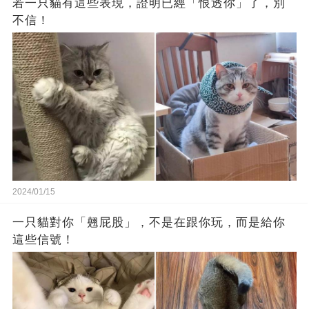
若一只貓有這些表現，證明已經「恨透你」了，別
不信！
2024/01/15
一只貓對你「翹屁股」，不是在跟你玩，而是給你
這些信號！