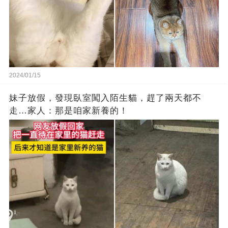
2024/01/15
妹子放假，發現臥室闖入陌生貓，趕了兩天都不
走…家人：那是咱家新養的！