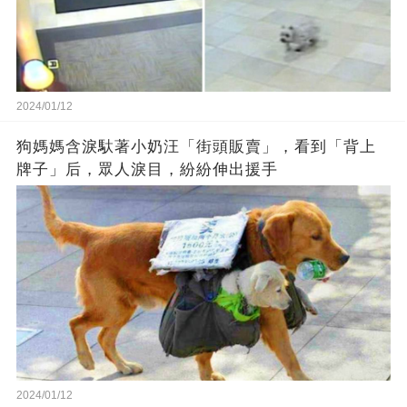
2024/01/12
狗媽媽含淚馱著小奶汪「街頭販賣」，看到「背上
牌子」后，眾人淚目，紛紛伸出援手
2024/01/12