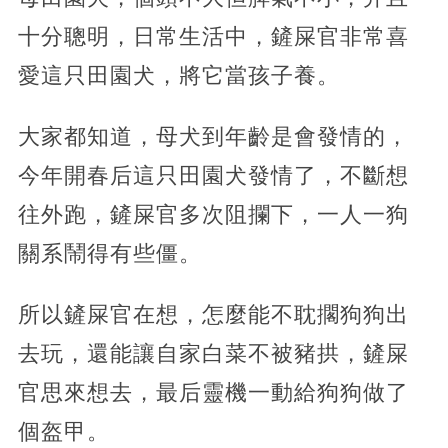
十分聰明，日常生活中，鏟屎官非常喜
愛這只田園犬，將它當孩子養。
大家都知道，母犬到年齡是會發情的，
今年開春后這只田園犬發情了，不斷想
往外跑，鏟屎官多次阻攔下，一人一狗
關系鬧得有些僵。
所以鏟屎官在想，怎麼能不耽擱狗狗出
去玩，還能讓自家白菜不被豬拱，鏟屎
官思來想去，最后靈機一動給狗狗做了
個盔甲。