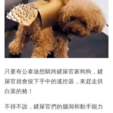
只要有公泰迪想騎跨鏟屎官家狗狗，鏟
屎官就會按下手中的遙控器，來趕走拱
白菜的豬！
不得不說，鏟屎官們的腦洞和動手能力