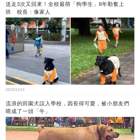
送走3次又回來！全校最萌「狗學生」8年勤奮上
班 校長：像家人
2023/11/14
流浪的田園犬誤入學校，因長得可愛，被小朋友們
喂成了一頭「牛」