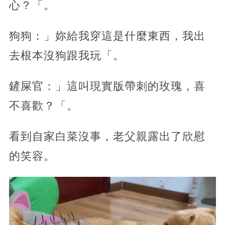
心？「。
狗狗：」妳給我穿這是什麼東西，我出
去根本沒狗跟我玩「。
鏟屎官：」這叫現實版帶刺的玫瑰，喜
不喜歡？「。
看到自家白菜沒事，老父親露出了欣慰
的笑容。