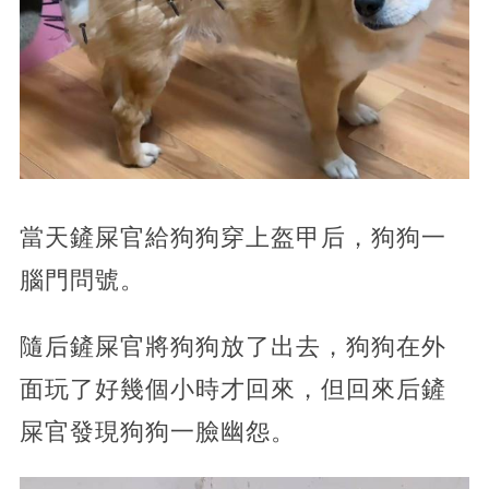
當天鏟屎官給狗狗穿上盔甲后，狗狗一
腦門問號。
隨后鏟屎官將狗狗放了出去，狗狗在外
面玩了好幾個小時才回來，但回來后鏟
屎官發現狗狗一臉幽怨。