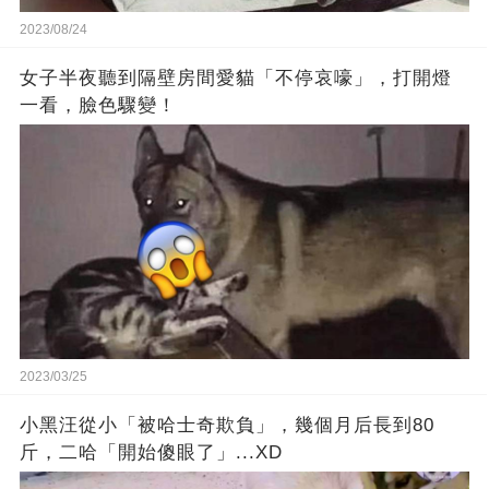
2023/08/24
女子半夜聽到隔壁房間愛貓「不停哀嚎」，打開燈
一看，臉色驟變！
2023/03/25
小黑汪從小「被哈士奇欺負」，幾個月后長到80
斤，二哈「開始傻眼了」...XD