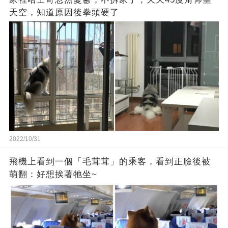
天空，知道原因後拳頭硬了
2022/10/31
飛機上看到一個「毛茸茸」的乘客，看到正臉後被
萌翻：好想挨著牠坐~