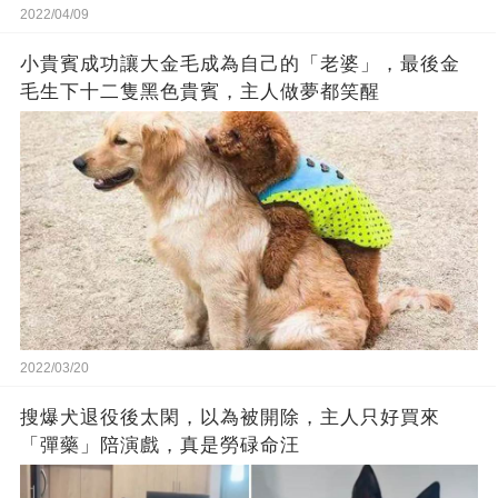
2022/04/09
小貴賓成功讓大金毛成為自己的「老婆」，最後金
毛生下十二隻黑色貴賓，主人做夢都笑醒
2022/03/20
搜爆犬退役後太閑，以為被開除，主人只好買來
「彈藥」陪演戲，真是勞碌命汪