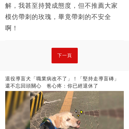
解，我甚至持贊成態度，但不推薦大家
模仿帶刺的玫瑰，畢竟帶刺的不安全
啊！
下一頁
退役導盲犬「職業病改不了」！「堅持走導盲磚」
還不忘回頭關心 爸心疼：你已經退休了