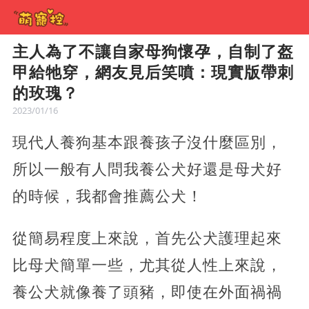
主人為了不讓自家母狗懷孕，自制了盔
甲給牠穿，網友見后笑噴：現實版帶刺
的玫瑰？
2023/01/16
現代人養狗基本跟養孩子沒什麼區別，
所以一般有人問我養公犬好還是母犬好
的時候，我都會推薦公犬！
從簡易程度上來說，首先公犬護理起來
比母犬簡單一些，尤其從人性上來說，
養公犬就像養了頭豬，即使在外面禍禍