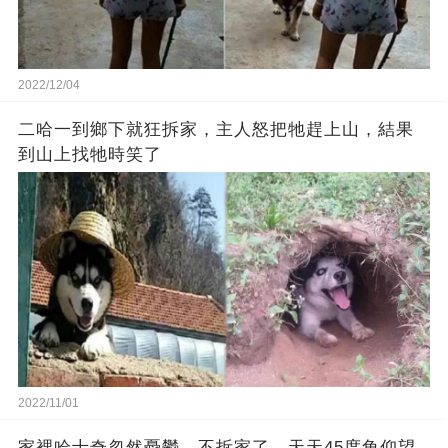
2022/12/04
二哈一到鄉下就狂拆家，主人怒把牠趕上山，結果
到山上找牠時笑了
2022/11/01
家裡哈士奇忽然憂鬱，不拆家了，天天45度角仰望