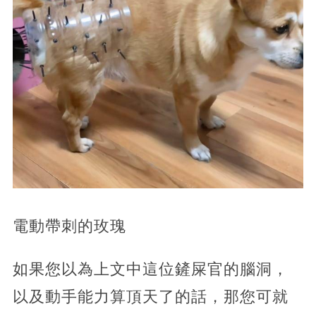
電動帶刺的玫瑰
如果您以為上文中這位鏟屎官的腦洞，
以及動手能力算頂天了的話，那您可就