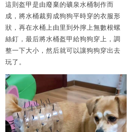
這則盔甲是由廢棄的礦泉水桶制作而
成，將水桶裁剪成狗狗平時穿的衣服形
狀，再在水桶上由里到外擰上無數根螺
絲釘，最后將水桶盔甲給狗狗穿上，調
整一下大小，然后就可以讓狗狗穿出去
玩了。