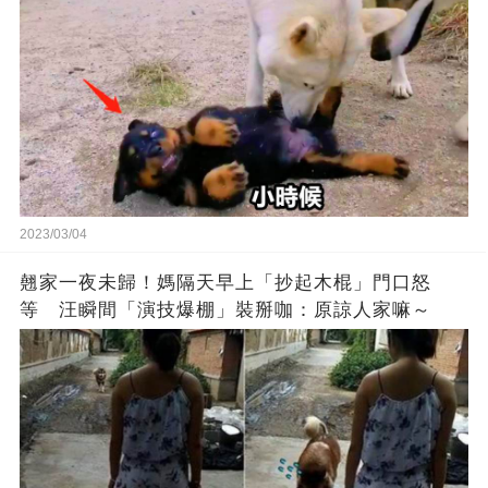
2023/03/04
翹家一夜未歸！媽隔天早上「抄起木棍」門口怒
等 汪瞬間「演技爆棚」裝掰咖：原諒人家嘛～