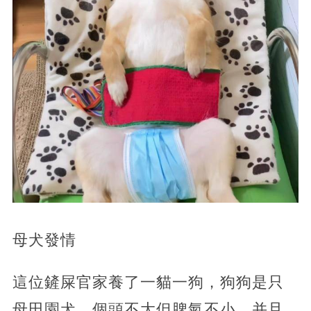
母犬發情
這位鏟屎官家養了一貓一狗，狗狗是只
母田園犬，個頭不大但脾氣不小，并且