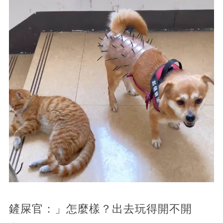
鏟屎官：」怎麼樣？出去玩得開不開