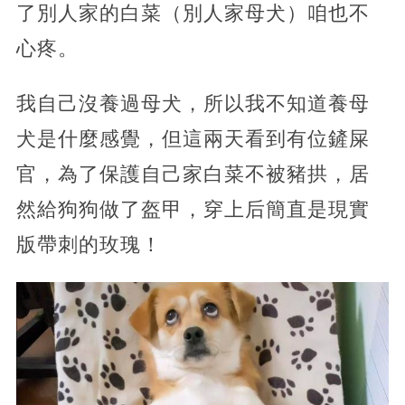
了別人家的白菜（別人家母犬）咱也不
心疼。
我自己沒養過母犬，所以我不知道養母
犬是什麼感覺，但這兩天看到有位鏟屎
官，為了保護自己家白菜不被豬拱，居
然給狗狗做了盔甲，穿上后簡直是現實
版帶刺的玫瑰！