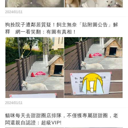
2024/01/11
狗拴院子遭鄰居質疑！飼主無奈「貼附圖公告」解
釋 網一看笑翻：有圖有真相！
2024/01/11
貓咪每天去甜甜圈店排隊，不僅獲專屬甜甜圈，老
闆還親自認證：超級VIP!