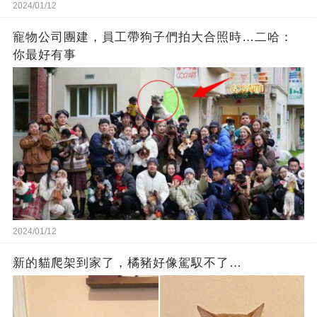
2024/01/12
寵物公司團建，員工帶狗子們拍大合照時…二哈：
你最好有事
2024/01/12
新的貓爬架到家了，橘豬好像駕馭不了…