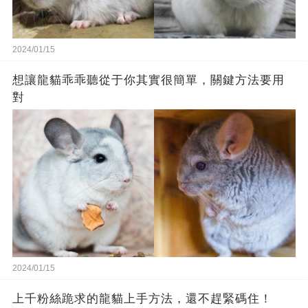
2024/01/15
想讓龍貓乖乖聽從于你其實很簡單，關鍵方法要用
對
2024/01/15
上千粉絲跪求的龍貓上手方法，還不趕緊碼住！