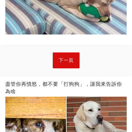
下一頁
盡管你再憤怒，都不要「打狗狗」，讓我來告訴你
為啥