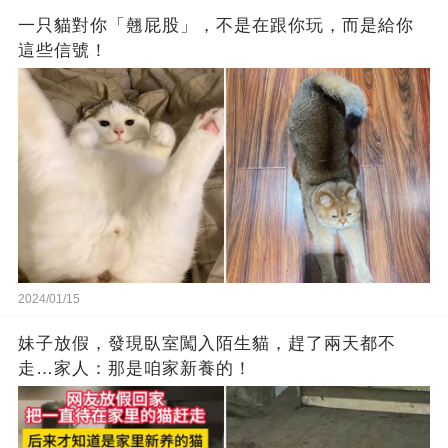
一只貓對你「翹屁股」，不是在跟你玩，而是給你
這些信號！
2024/01/15
妹子放假，發現臥室闖入陌生貓，趕了兩天都不
走…家人：那是咱家新養的！