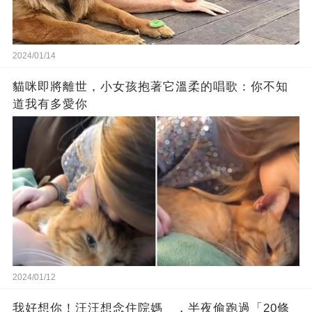
2024/01/14
貓咪即將離世，小女孩抱著它溫柔的唱歌：你不知
道我有多愛你
2024/01/12
我好想你！汪汪想念住院媽 ，半夜偷跑過「20條