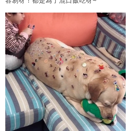
容易呀！都是為了混口飯吃呀~