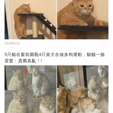
2024/01/11
5只貓在窗前圍觀4只柴犬在做多狗運動，貓貓一臉
震驚：貴圈真亂！!