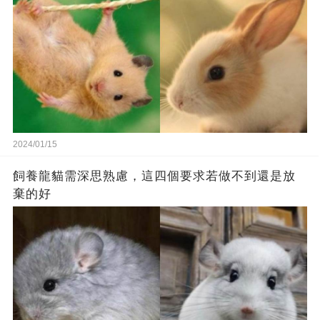
2024/01/15
飼養龍貓需深思熟慮，這四個要求若做不到還是放
棄的好