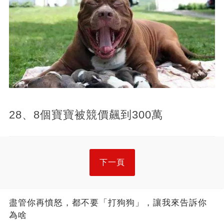
28、8個寶寶被競價飆到300萬
下一頁
盡管你再憤怒，都不要「打狗狗」，讓我來告訴你
為啥