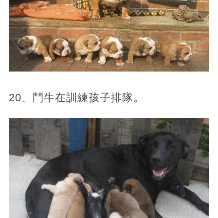
20、鬥牛在訓練孩子排隊。