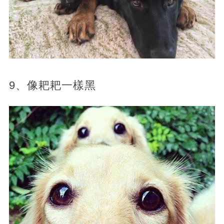
9、像耙耙一樣黑