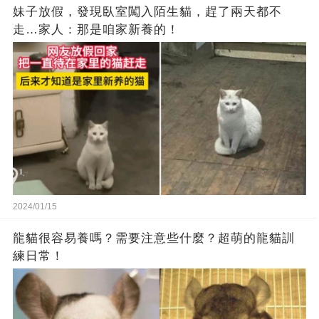
妹子放假，發現臥室闖入陌生貓，趕了兩天都不
走…家人：那是咱家新養的！
2024/01/15
龍貓很容易養嗎？需要注意些什麼？超萌的龍貓訓
練日常！