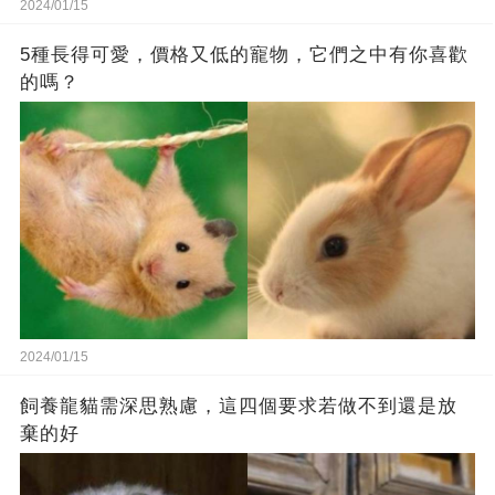
2024/01/15
5種長得可愛，價格又低的寵物，它們之中有你喜歡
的嗎？
2024/01/15
飼養龍貓需深思熟慮，這四個要求若做不到還是放
棄的好