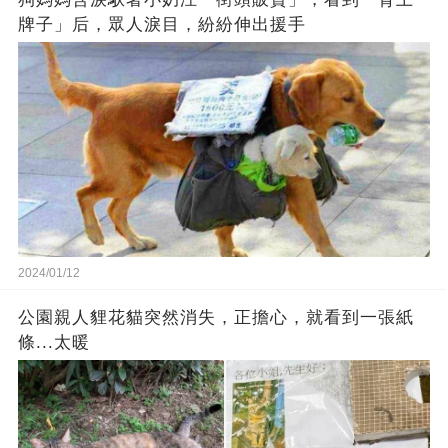
牌子」后，眾人淚目，紛紛伸出援手
2024/01/12
公園親人貍花貓突然消失，正擔心，就看到一張紙
條...太暖