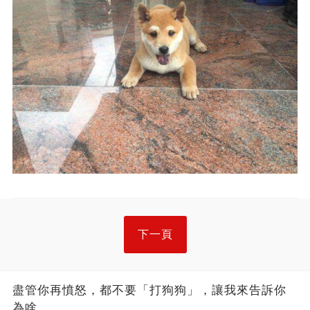
下一頁
盡管你再憤怒，都不要「打狗狗」，讓我來告訴你
為啥