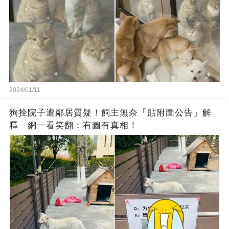
2024/01/11
狗拴院子遭鄰居質疑！飼主無奈「貼附圖公告」解
釋 網一看笑翻：有圖有真相！