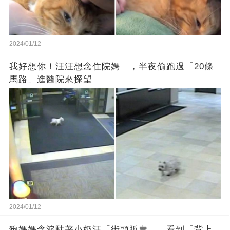
2024/01/12
我好想你！汪汪想念住院媽 ，半夜偷跑過「20條
馬路」進醫院來探望
2024/01/12
狗媽媽含淚馱著小奶汪「街頭販賣」，看到「背上