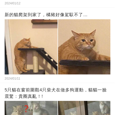
2024/01/12
新的貓爬架到家了，橘豬好像駕馭不了…
2024/01/11
5只貓在窗前圍觀4只柴犬在做多狗運動，貓貓一臉
震驚：貴圈真亂！!