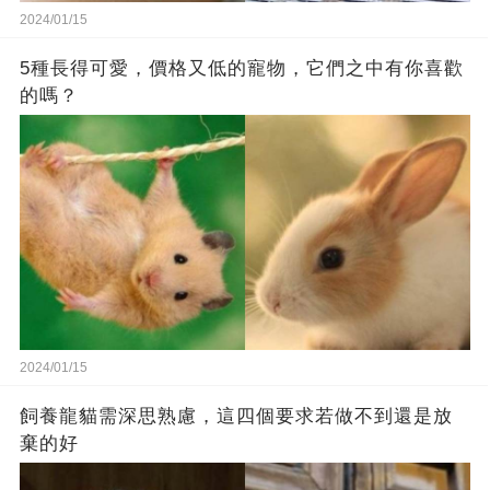
2024/01/15
5種長得可愛，價格又低的寵物，它們之中有你喜歡
的嗎？
2024/01/15
飼養龍貓需深思熟慮，這四個要求若做不到還是放
棄的好