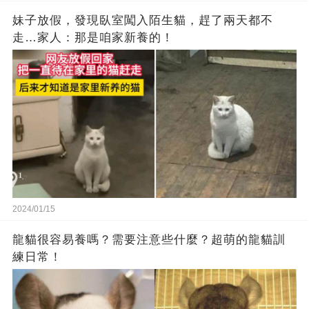
妹子放假，發現臥室闖入陌生貓，趕了兩天都不
走…家人：那是咱家新養的！
2024/01/15
龍貓很容易養嗎？需要注意些什麼？超萌的龍貓訓
練日常！