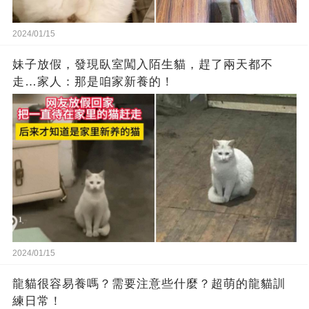
2024/01/15
妹子放假，發現臥室闖入陌生貓，趕了兩天都不
走…家人：那是咱家新養的！
2024/01/15
龍貓很容易養嗎？需要注意些什麼？超萌的龍貓訓
練日常！