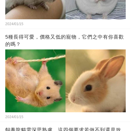
2024/01/15
5種長得可愛，價格又低的寵物，它們之中有你喜歡
的嗎？
2024/01/15
飼養龍貓需深思熟慮，這四個要求若做不到還是放