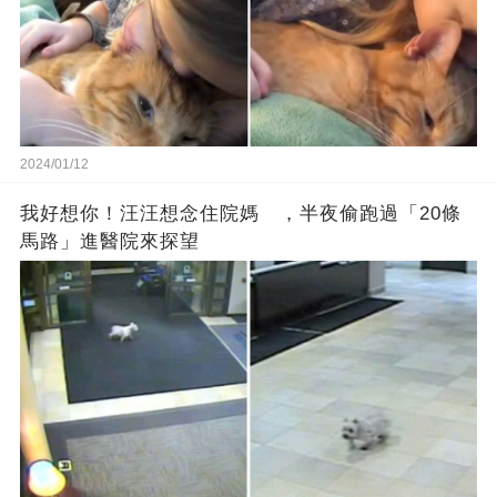
2024/01/12
我好想你！汪汪想念住院媽 ，半夜偷跑過「20條
馬路」進醫院來探望