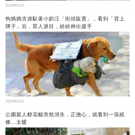
2024/01/12
狗媽媽含淚馱著小奶汪「街頭販賣」，看到「背上
牌子」后，眾人淚目，紛紛伸出援手
2024/01/12
公園親人貍花貓突然消失，正擔心，就看到一張紙
條...太暖