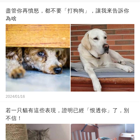
盡管你再憤怒，都不要「打狗狗」，讓我來告訴你
為啥
2024/01/16
若一只貓有這些表現，證明已經「恨透你」了，別
不信！