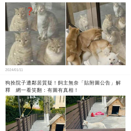
2024/01/11
狗拴院子遭鄰居質疑！飼主無奈「貼附圖公告」解
釋 網一看笑翻：有圖有真相！