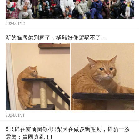
2024/01/12
新的貓爬架到家了，橘豬好像駕馭不了…
2024/01/11
5只貓在窗前圍觀4只柴犬在做多狗運動，貓貓一臉
震驚：貴圈真亂！!