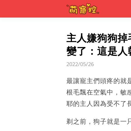
主人嫌狗狗掉
變了：這是人
2022/05/26
最讓寵主們頭疼的就
根毛飄在空氣中，敏感
耶的主人因為受不了長毛
剃之前，狗子就是一