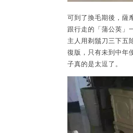
可到了換毛期後，薩
跟行走的「蒲公英」
主人用剃鬚刀三下五
復版，只有未到中年
子真的是太逗了。