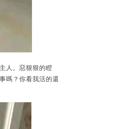
主人。惡狠狠的瞪
事嗎？你看我活的還