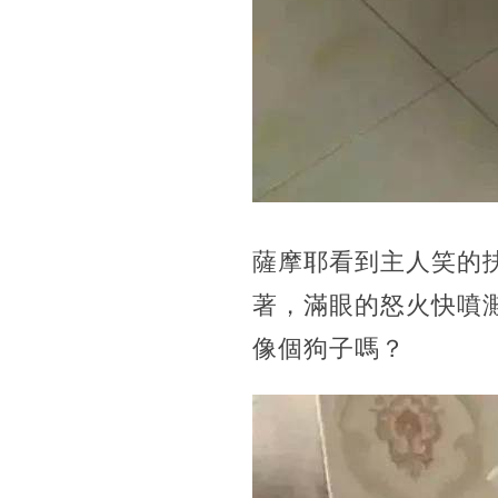
薩摩耶看到主人笑的
著，滿眼的怒火快噴
像個狗子嗎？