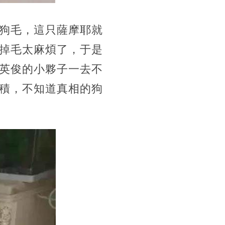
狗毛，這只薩摩耶就
掉毛太麻煩了，于是
英俊的小夥子一去不
積，不知道真相的狗