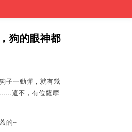
，狗的眼神都
狗子一動彈，就有幾
...這不，有位薩摩
蓋的~