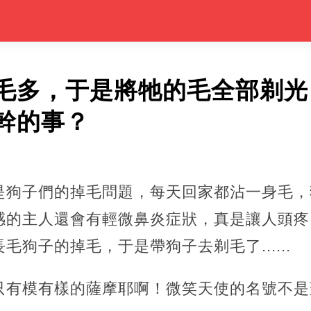
毛多，于是將牠的毛全部剃光
幹的事？
是狗子們的掉毛問題，每天回家都沾一身毛，
的主人還會有輕微鼻炎症狀，真是讓人頭疼...
狗子的掉毛，于是帶狗子去剃毛了......
只有模有樣的薩摩耶啊！微笑天使的名號不是