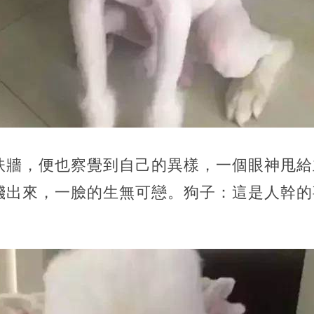
扶牆，便也察覺到自己的異樣，一個眼神甩給
濺出來，一臉的生無可戀。狗子：這是人幹的