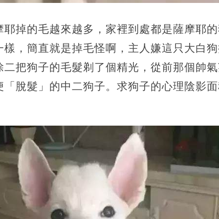
摩耶掉的毛越來越多，家裡到處都是薩摩耶的
一樣，簡直就是掉毛怪啊，主人嫌這只大白狗
除二把狗子的毛髮剃了個精光，從前那個帥氣
便「脫髮」的中二狗子。求狗子的心理陰影面