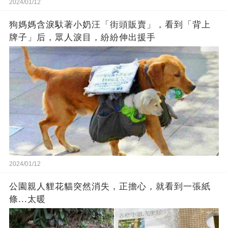
2024/01/12
狗媽媽含淚馱著小奶汪「街頭販賣」，看到「背上
牌子」后，眾人淚目，紛紛伸出援手
2024/01/12
公園親人貍花貓突然消失，正擔心，就看到一張紙
條...太暖