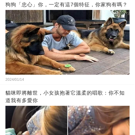
狗狗「忠心」你，一定有這7個特征，你家狗有嗎？
2024/01/14
貓咪即將離世，小女孩抱著它溫柔的唱歌：你不知
道我有多愛你