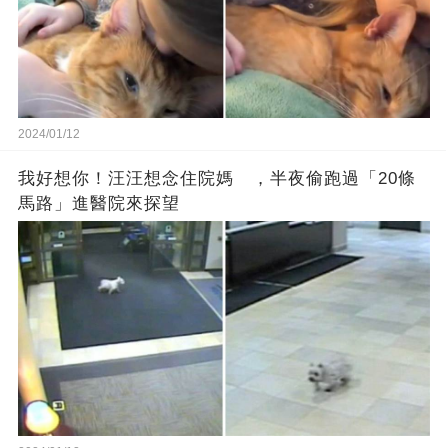
2024/01/12
我好想你！汪汪想念住院媽 ，半夜偷跑過「20條
馬路」進醫院來探望