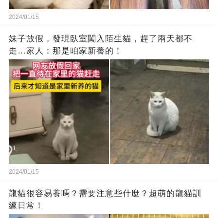
2024/01/15
妹子放假，發現臥室闖入陌生貓，趕了兩天都不
走…家人：那是咱家新養的！
2024/01/15
龍貓很容易養嗎？需要注意些什麼？超萌的龍貓訓
練日常！