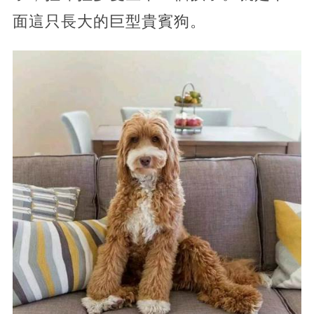
面這只長大的巨型貴賓狗。