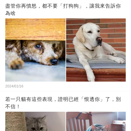
盡管你再憤怒，都不要「打狗狗」，讓我來告訴你
為啥
2024/01/16
若一只貓有這些表現，證明已經「恨透你」了，別
不信！