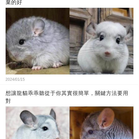
棄的好
2024/01/15
想讓龍貓乖乖聽從于你其實很簡單，關鍵方法要用
對