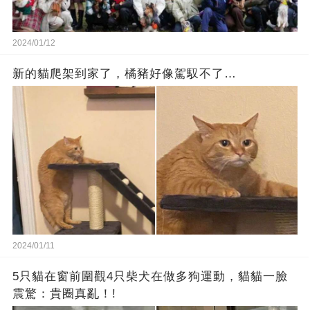
2024/01/12
新的貓爬架到家了，橘豬好像駕馭不了…
2024/01/11
5只貓在窗前圍觀4只柴犬在做多狗運動，貓貓一臉
震驚：貴圈真亂！!