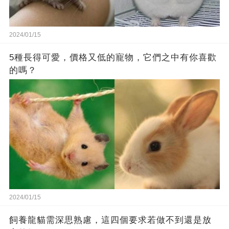
2024/01/15
5種長得可愛，價格又低的寵物，它們之中有你喜歡
的嗎？
2024/01/15
飼養龍貓需深思熟慮，這四個要求若做不到還是放