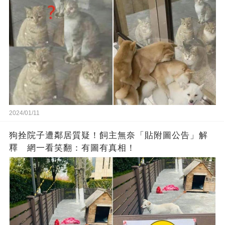
2024/01/11
狗拴院子遭鄰居質疑！飼主無奈「貼附圖公告」解
釋 網一看笑翻：有圖有真相！