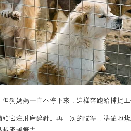
，但狗媽媽一直不停下來，這樣奔跑給捕捉工
備給它注射麻醉針。再一次的瞄準，準確地紮
媽越來越無力。