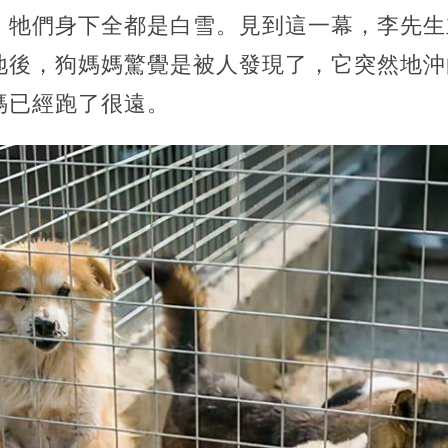
，牠們身下全都是白雪。見到這一幕，李先生
地後，狗媽媽驚覺是被人發現了，它突然地沖
媽已經跑了很遠。