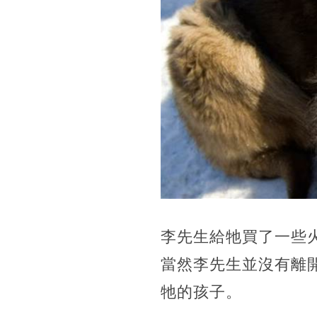
李先生給牠買了一些
當然李先生並沒有離
牠的孩子。