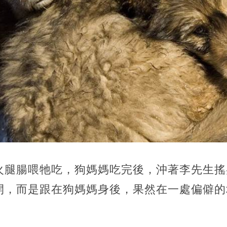
火腿腸喂牠吃，狗媽媽吃完後，沖著李先生搖
開，而是跟在狗媽媽身後，果然在一處偏僻的