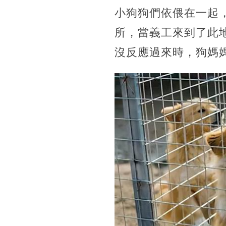
小狗狗們依偎在一起
所，當義工來到了此
沒反應過來時，狗媽