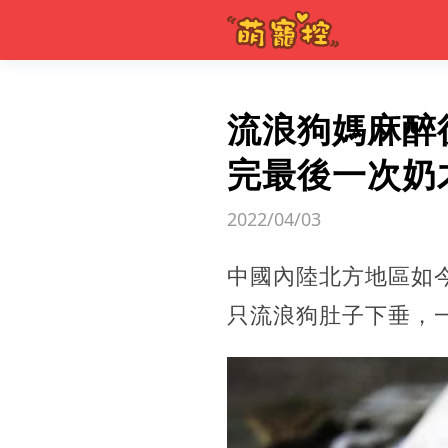
流浪狗媽麻醉
完最後一次奶
2022/04/03
中國內陸北方地區如
只流浪狗肚子下垂，