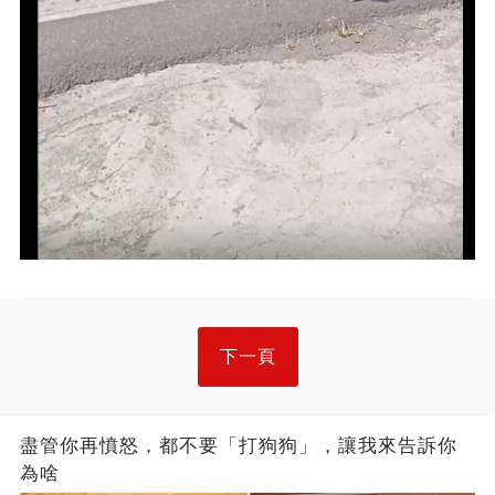
下一頁
盡管你再憤怒，都不要「打狗狗」，讓我來告訴你
為啥