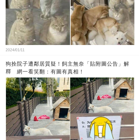
2024/01/11
狗拴院子遭鄰居質疑！飼主無奈「貼附圖公告」解
釋 網一看笑翻：有圖有真相！