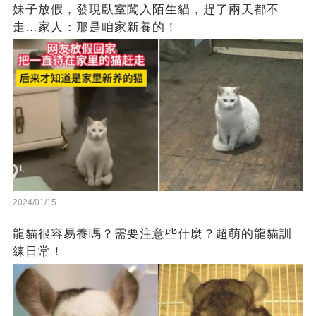
妹子放假，發現臥室闖入陌生貓，趕了兩天都不
走…家人：那是咱家新養的！
2024/01/15
龍貓很容易養嗎？需要注意些什麼？超萌的龍貓訓
練日常！