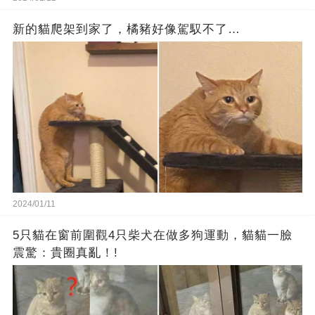
新的貓爬架到家了，橘豬好像駕馭不了…
2024/01/11
5只貓在窗前圍觀4只柴犬在做多狗運動，貓貓一臉
震驚：貴圈真亂！!