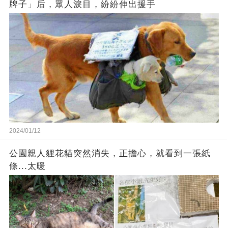
牌子」后，眾人淚目，紛紛伸出援手
2024/01/12
公園親人貍花貓突然消失，正擔心，就看到一張紙
條...太暖