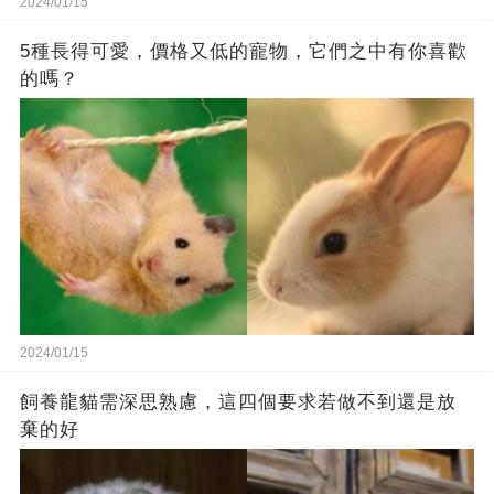
2024/01/15
5種長得可愛，價格又低的寵物，它們之中有你喜歡
的嗎？
2024/01/15
飼養龍貓需深思熟慮，這四個要求若做不到還是放
棄的好