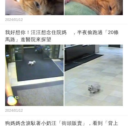
2024/01/12
我好想你！汪汪想念住院媽 ，半夜偷跑過「20條
馬路」進醫院來探望
2024/01/12
狗媽媽含淚馱著小奶汪「街頭販賣」，看到「背上