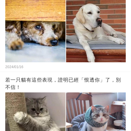
2024/01/16
若一只貓有這些表現，證明已經「恨透你」了，別
不信！