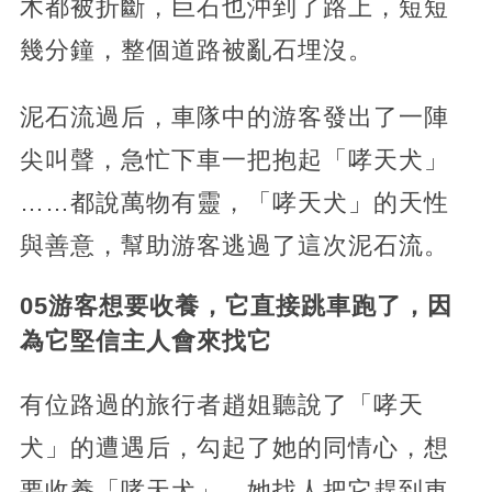
木都被折斷，巨石也沖到了路上，短短
幾分鐘，整個道路被亂石埋沒。
泥石流過后，車隊中的游客發出了一陣
尖叫聲，急忙下車一把抱起「哮天犬」
……都說萬物有靈，「哮天犬」的天性
與善意，幫助游客逃過了這次泥石流。
05游客想要收養，它直接跳車跑了，因
為它堅信主人會來找它
有位路過的旅行者趙姐聽說了「哮天
犬」的遭遇后，勾起了她的同情心，想
要收養「哮天犬」。她找人把它趕到車