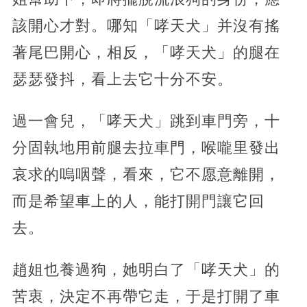
該開心才對。哪知「哮天犬」并沒有搖
著尾巴開心，相反，「哮天犬」的腿在
瑟瑟發抖，看上去它十分不安。
過一會兒，「哮天犬」跳到車門旁，十
分固執地用前腿去拉車門，喉嚨里發出
哀求的嗚咽聲，看來，它不愿意離開，
而是希望車上的人，能打開門讓它回
去。
趙姐也養過狗，她明白了「哮天犬」的
苦衷，決定不再帶它走，于是打開了車