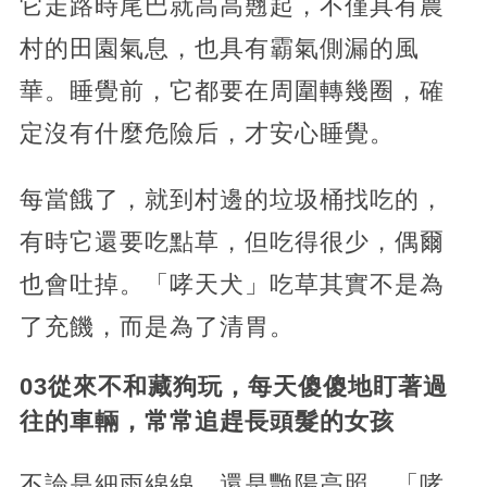
它走路時尾巴就高高翹起，不僅具有農
村的田園氣息，也具有霸氣側漏的風
華。睡覺前，它都要在周圍轉幾圈，確
定沒有什麼危險后，才安心睡覺。
每當餓了，就到村邊的垃圾桶找吃的，
有時它還要吃點草，但吃得很少，偶爾
也會吐掉。「哮天犬」吃草其實不是為
了充饑，而是為了清胃。
03從來不和藏狗玩，每天傻傻地盯著過
往的車輛，常常追趕長頭髮的女孩
不論是細雨綿綿，還是艷陽高照，「哮