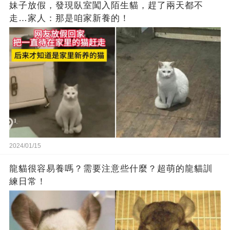
妹子放假，發現臥室闖入陌生貓，趕了兩天都不
走…家人：那是咱家新養的！
2024/01/15
龍貓很容易養嗎？需要注意些什麼？超萌的龍貓訓
練日常！