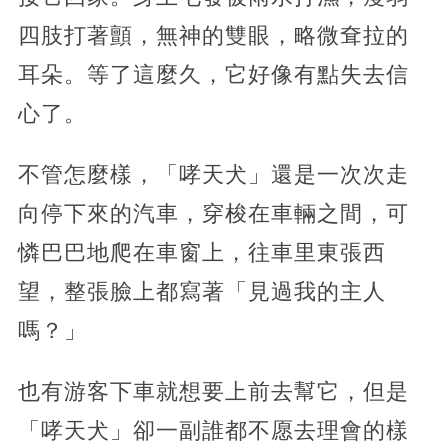
四肢打著顫，無神的雙眼，略微耷拉的
耳朵。等了這麼久，它好像有點失去信
心了。
不管怎麼樣，「哮天犬」還是一次次走
向停下來的汽車，穿梭在車輛之間，可
憐巴巴地爬在車窗上，往車里東張西
望，整張臉上都寫著「見過我的主人
嗎？」
也有游客下車就想要上前去幫它，但是
「哮天犬」卻一副誰都不愿去理會的樣