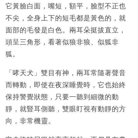
它黃臉白面，嘴短，額平，臉型不正也
不尖，全身上下的短毛都是黃色的，就
面部的毛發是白色。兩耳朵挺拔直立，
頭呈三角形，看著似狼非狼、似狐非
狐。
「哮天犬」雙目有神，兩耳常隨著聲音
而轉動，即使在夜深睡覺時，它也始終
保持警覺狀態，只要一聽到細微的動
靜，就豎耳側聽，雙眼盯視有動靜的方
向，非常機靈。