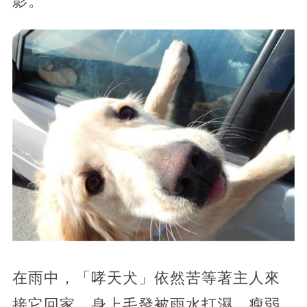
影。
在雨中，「哮天犬」依然苦等著主人來
接它回家。身上毛發被雨水打濕，瘦弱