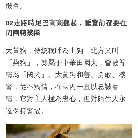
機會。
02走路時尾巴高高翹起，睡覺前都要在
周圍轉幾圈
大黃狗，傳統稱呼為土狗，北方又叫
「柴狗」，隸屬于中華田園犬，曾被尊
稱為「國犬」。大黃狗和善、勇敢、機
警，從不矯情，在國內一直以忠誠著
稱，它對主人極為忠心，但對陌生人永
遠保持警惕。