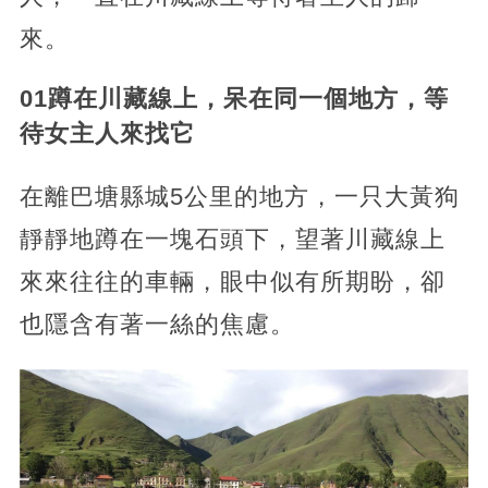
來。
01蹲在川藏線上，呆在同一個地方，等
待女主人來找它
在離巴塘縣城5公里的地方，一只大黃狗
靜靜地蹲在一塊石頭下，望著川藏線上
來來往往的車輛，眼中似有所期盼，卻
也隱含有著一絲的焦慮。