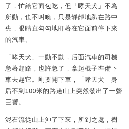
了，忙給它面包吃，但「哮天犬」不為
所動，也不叫喚，只是靜靜地趴在路中
央，眼睛直勾勾地盯著在它面前停下來
的汽車。
「哮天犬」一動不動，后面汽車的司機
急著趕路，也許急了，拿起棍子準備下
車去趕它。剛要開下車，「哮天犬」身
后不到100米的路邊山上突然發出了一聲
巨響。
泥石流從山上沖了下來，所到之處，樹