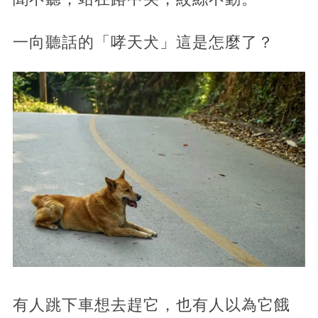
一向聽話的「哮天犬」這是怎麼了？
有人跳下車想去趕它，也有人以為它餓