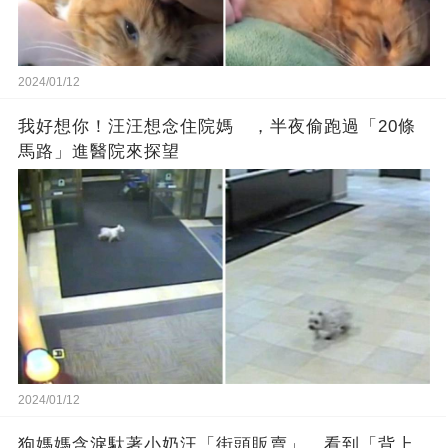
2024/01/12
我好想你！汪汪想念住院媽 ，半夜偷跑過「20條
馬路」進醫院來探望
2024/01/12
狗媽媽含淚馱著小奶汪「街頭販賣」，看到「背上