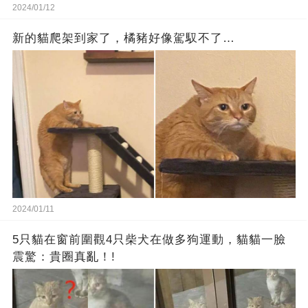
2024/01/12
新的貓爬架到家了，橘豬好像駕馭不了…
2024/01/11
5只貓在窗前圍觀4只柴犬在做多狗運動，貓貓一臉
震驚：貴圈真亂！!