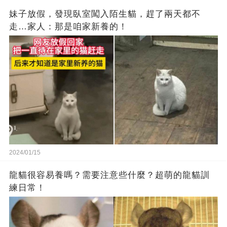
妹子放假，發現臥室闖入陌生貓，趕了兩天都不
走…家人：那是咱家新養的！
2024/01/15
龍貓很容易養嗎？需要注意些什麼？超萌的龍貓訓
練日常！