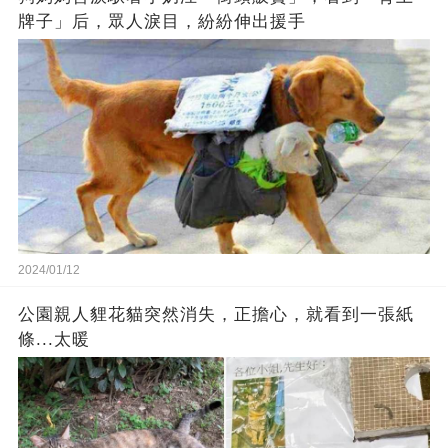
牌子」后，眾人淚目，紛紛伸出援手
2024/01/12
公園親人貍花貓突然消失，正擔心，就看到一張紙
條...太暖