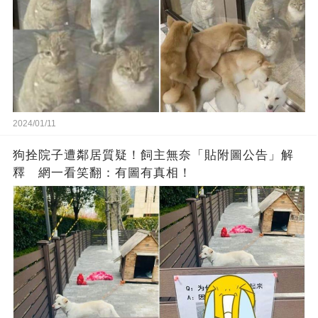
2024/01/11
狗拴院子遭鄰居質疑！飼主無奈「貼附圖公告」解
釋 網一看笑翻：有圖有真相！