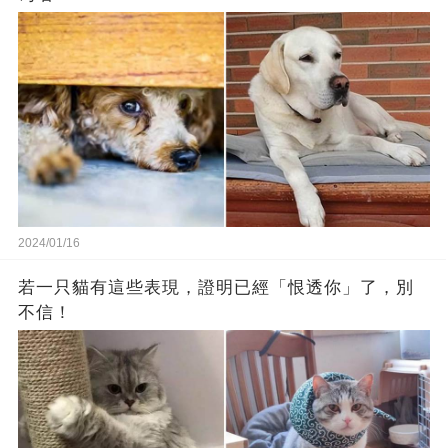
2024/01/16
若一只貓有這些表現，證明已經「恨透你」了，別
不信！