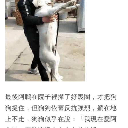
最後阿鵬在院子裡攆了好幾圈，才把狗
狗捉住，但狗狗依舊反抗強烈，躺在地
上不走，狗狗似乎在說：「我現在愛阿