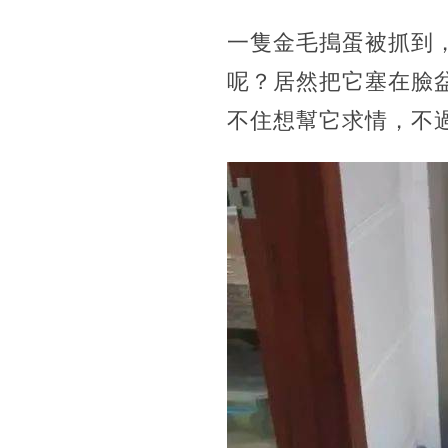
一隻金毛搗蛋被抓到
呢？居然把它塞在臉
不住想幫它求情，不