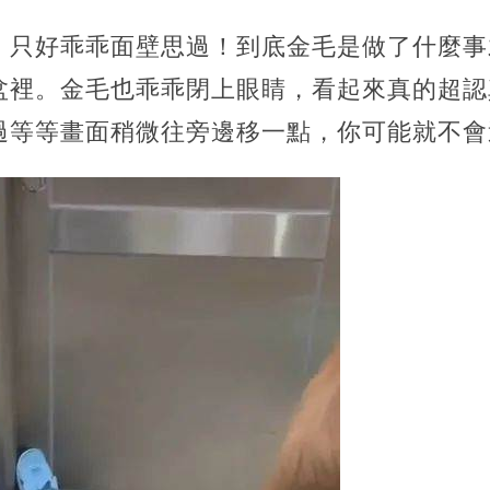
，只好乖乖面壁思過！到底金毛是做了什麼事
盆裡。金毛也乖乖閉上眼睛，看起來真的超認
過等等畫面稍微往旁邊移一點，你可能就不會