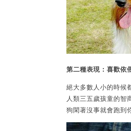
第二種表現：喜歡依
絕大多數人小的時候
人類三五歲孩童的智
狗閑著沒事就會跑到