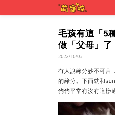
毛孩有這「5
做「父母」了
2022/10/03
有人說緣分妙不可言
的緣分。下面就和su
狗狗平常有沒有這樣