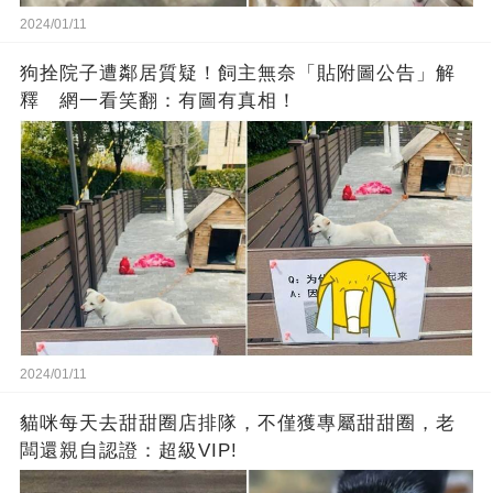
2024/01/11
狗拴院子遭鄰居質疑！飼主無奈「貼附圖公告」解
釋 網一看笑翻：有圖有真相！
2024/01/11
貓咪每天去甜甜圈店排隊，不僅獲專屬甜甜圈，老
闆還親自認證：超級VIP!