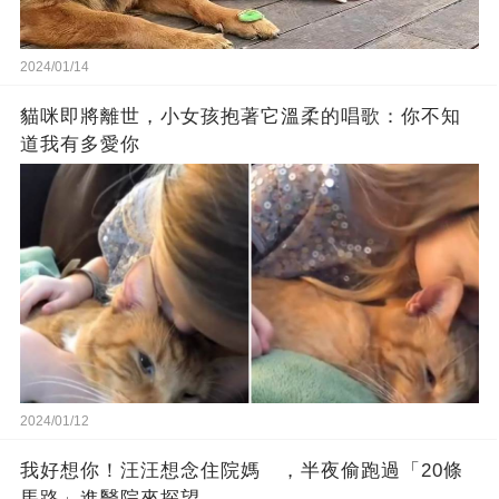
2024/01/14
貓咪即將離世，小女孩抱著它溫柔的唱歌：你不知
道我有多愛你
2024/01/12
我好想你！汪汪想念住院媽 ，半夜偷跑過「20條
馬路」進醫院來探望