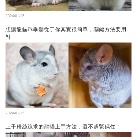
2024/01/15
想讓龍貓乖乖聽從于你其實很簡單，關鍵方法要用
對
2024/01/15
上千粉絲跪求的龍貓上手方法，還不趕緊碼住！