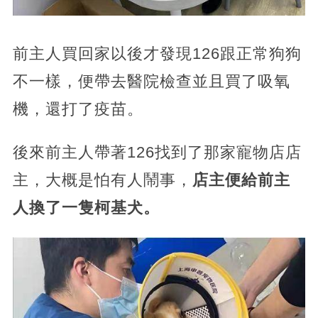
前主人買回家以後才發現126跟正常狗狗
不一樣，便帶去醫院檢查並且買了吸氧
機，還打了疫苗。
後來前主人帶著126找到了那家寵物店店
主，大概是怕有人鬧事，
店主便給前主
人換了一隻柯基犬。