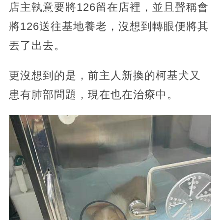
店主執意要將126留在店裡，並且聲稱會
將126送往基地養老，沒想到轉眼便將其
丟了出去。
更沒想到的是，前主人新換的柯基犬又
患有肺部問題，現在也在治療中。