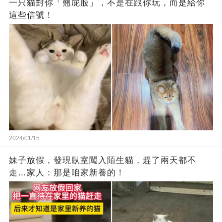
一只貓對你「翹屁股」，不是在跟你玩，而是給你
這些信號！
2024/01/15
妹子放假，發現臥室闖入陌生貓，趕了兩天都不
走…家人：那是咱家新養的！