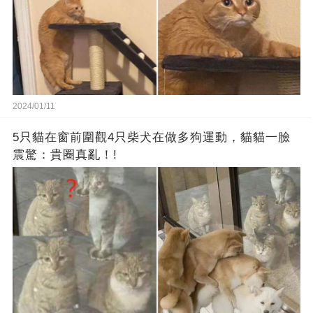
2024/01/11
5只貓在窗前圍觀4只柴犬在做多狗運動，貓貓一臉
震驚：貴圈真亂！!