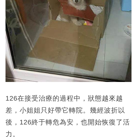
126在接受治療的過程中，狀態越來越
差，小姐姐只好帶它轉院。幾經波折以
後，126終于轉危為安，也開始恢復了活
力。