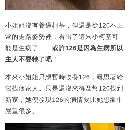
小姐姐沒有養過柯基，但還是從126不正
常的走路姿勢裡，看出了這只小柯基可
能是生病了……
或許126是因為生病所以
主人不要牠了吧
！
本來小姐姐只想暫時收養126，尋思著給
它找個家人。只是還沒來得及幫126找到
新家，她便發現126的病情要比她想象中
嚴重很多。