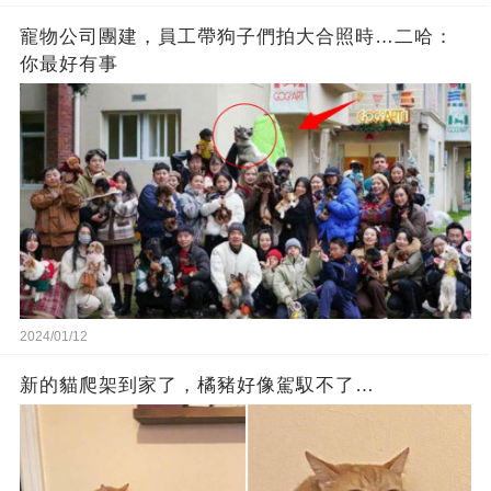
寵物公司團建，員工帶狗子們拍大合照時…二哈：
你最好有事
2024/01/12
新的貓爬架到家了，橘豬好像駕馭不了…