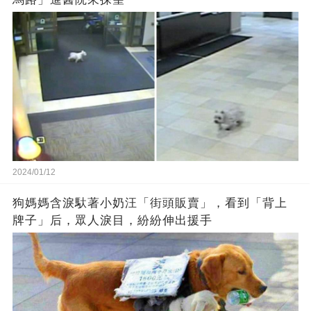
2024/01/12
狗媽媽含淚馱著小奶汪「街頭販賣」，看到「背上
牌子」后，眾人淚目，紛紛伸出援手