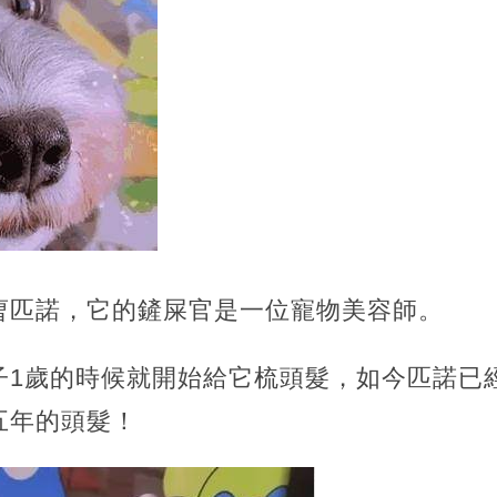
曹匹諾，它的鏟屎官是一位寵物美容師。
子1歲的時候就開始給它梳頭髮，如今匹諾已
五年的頭髮！