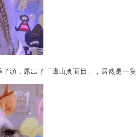
過了頭，露出了「廬山真面目」，居然是一隻