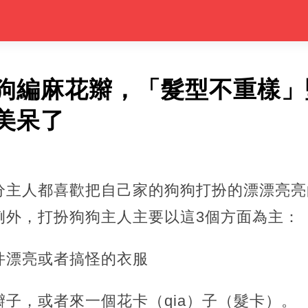
狗編麻花辮，「髮型不重樣」
美呆了
分主人都喜歡把自己家的狗狗打扮的漂漂亮亮
例外，打扮狗狗主人主要以這3個方面為主：
件漂亮或者搞怪的衣服
子，或者來一個花卡（qia）子（髮卡）。