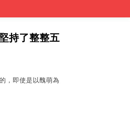
堅持了整整五
的，即使是以醜萌為