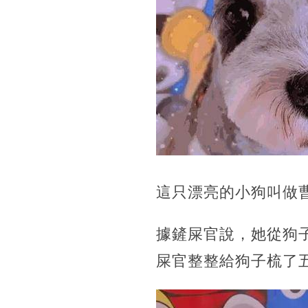
這只漂亮的小狗叫做
據鏟屎官說，她從狗
屎官整整給狗子梳了