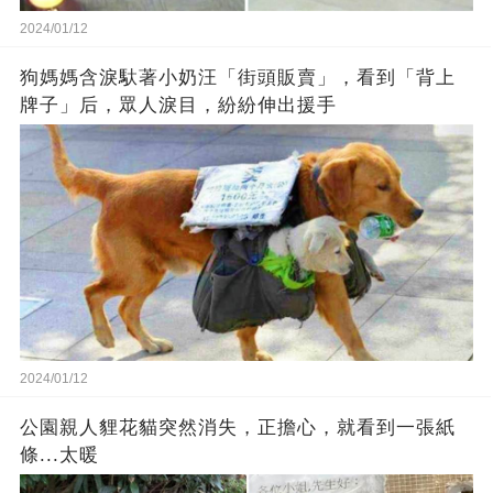
2024/01/12
狗媽媽含淚馱著小奶汪「街頭販賣」，看到「背上
牌子」后，眾人淚目，紛紛伸出援手
2024/01/12
公園親人貍花貓突然消失，正擔心，就看到一張紙
條...太暖