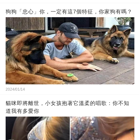
狗狗「忠心」你，一定有這7個特征，你家狗有嗎？
2024/01/14
貓咪即將離世，小女孩抱著它溫柔的唱歌：你不知
道我有多愛你