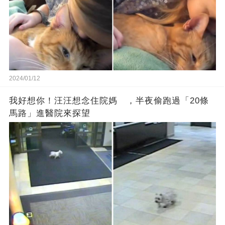
2024/01/12
我好想你！汪汪想念住院媽 ，半夜偷跑過「20條
馬路」進醫院來探望