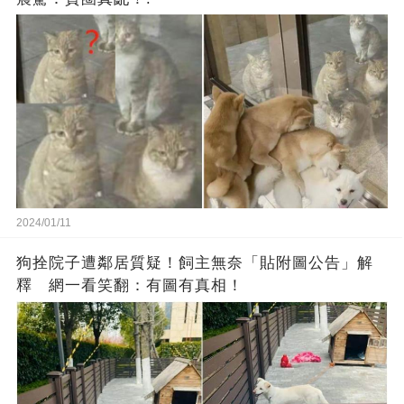
2024/01/11
狗拴院子遭鄰居質疑！飼主無奈「貼附圖公告」解
釋 網一看笑翻：有圖有真相！