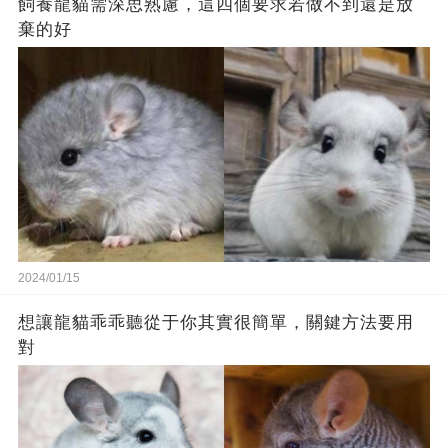
飼養龍貓需深思熟慮，這四個要求若做不到還是放
棄的好
2024/01/15
想讓龍貓乖乖聽從于你其實很簡單，關鍵方法要用
對