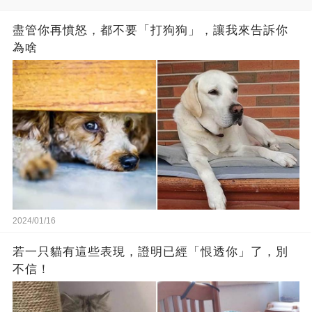
盡管你再憤怒，都不要「打狗狗」，讓我來告訴你
為啥
2024/01/16
若一只貓有這些表現，證明已經「恨透你」了，別
不信！