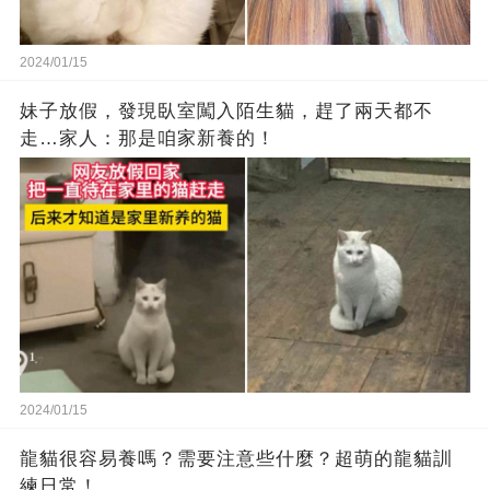
2024/01/15
妹子放假，發現臥室闖入陌生貓，趕了兩天都不
走…家人：那是咱家新養的！
2024/01/15
龍貓很容易養嗎？需要注意些什麼？超萌的龍貓訓
練日常！