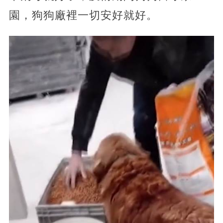
園，狗狗廠裡一切安好就好。