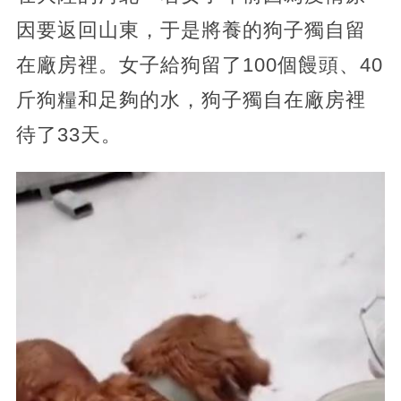
因要返回山東，于是將養的狗子獨自留
在廠房裡。女子給狗留了100個饅頭、40
斤狗糧和足夠的水，狗子獨自在廠房裡
待了33天。