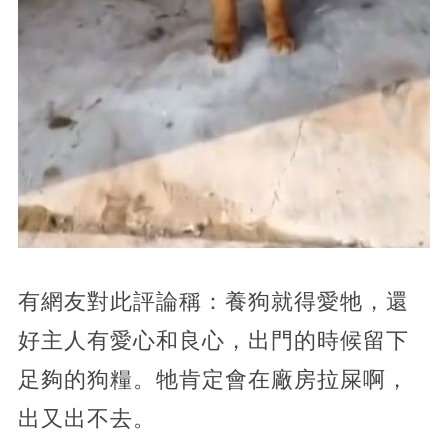
有網友對此評論稱：養狗就得愛牠，還
好主人有愛心和良心，出門的時候留下
足夠的狗糧。牠肯定會在廠房拉屎啊，
出又出不去。