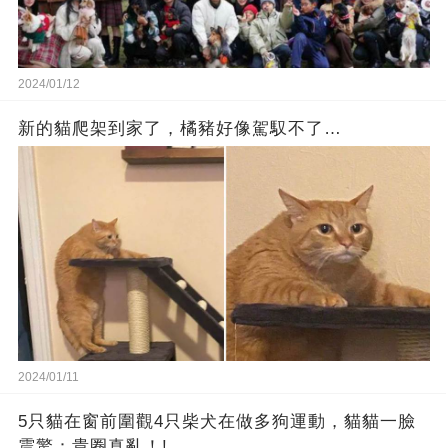
2024/01/12
新的貓爬架到家了，橘豬好像駕馭不了…
2024/01/11
5只貓在窗前圍觀4只柴犬在做多狗運動，貓貓一臉
震驚：貴圈真亂！!