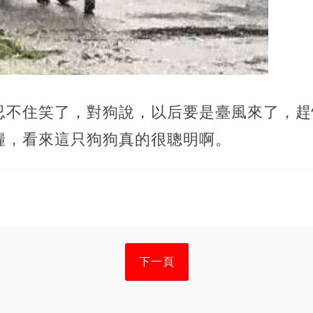
忍不住笑了，對狗說，以后要是臺風來了，趕
糧，看來這只狗狗真的很聰明啊。
下一頁