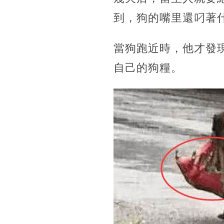
到，狗的嘴里還叼著
當狗跑近時，他才發
自己的狗糧。