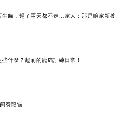
陌生貓，趕了兩天都不走…家人：那是咱家新養
意些什麼？超萌的龍貓訓練日常！
確飼養龍貓