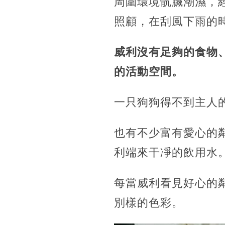
周圍環境骯臟潮濕，
照顧，在刮風下雨的
威利沒有足夠的食物
的活動空間。
一只狗狗得不到主人
也有不少富有愛心的
利端來干凈的飲用水
每當威利看見好心的
別樣的色彩。