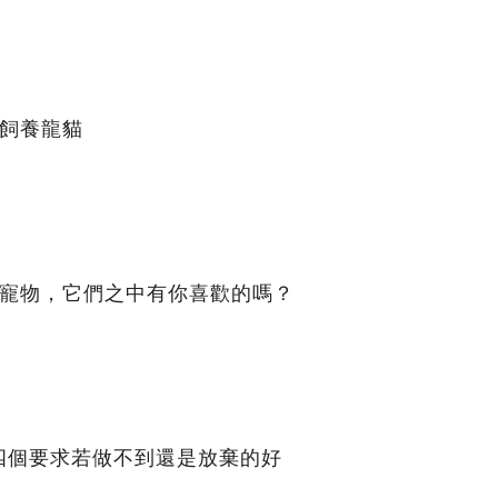
確飼養龍貓
的寵物，它們之中有你喜歡的嗎？
四個要求若做不到還是放棄的好