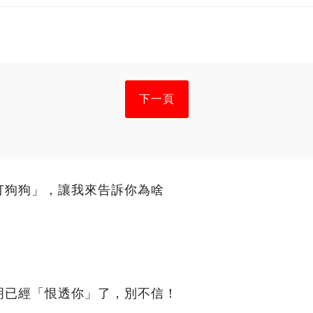
下一頁
打狗狗」，讓我來告訴你為啥
明已經「恨透你」了，別不信！