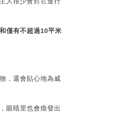
主人很少會對它進行
和僅有不超過10平米
物，還會貼心地為威
，眼睛里也會煥發出