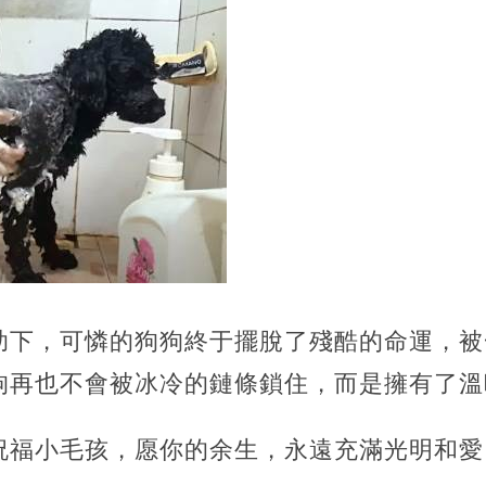
助下，可憐的狗狗終于擺脫了殘酷的命運，被
狗再也不會被冰冷的鏈條鎖住，而是擁有了溫
祝福小毛孩，愿你的余生，永遠充滿光明和愛