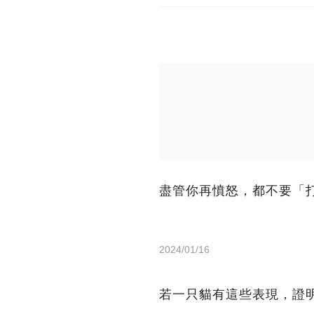
盡管你再憤怒，都不要「
2024/01/16
若一只貓有這些表現，證