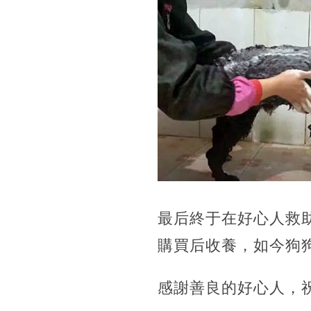
最后終于在好心人救
購買后收養，如今狗
感謝善良的好心人，