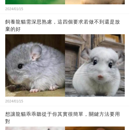
2024/01/15
飼養龍貓需深思熟慮，這四個要求若做不到還是放
棄的好
2024/01/15
想讓龍貓乖乖聽從于你其實很簡單，關鍵方法要用
對