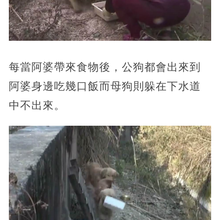
每當阿婆帶來食物後，公狗都會出來到
阿婆身邊吃幾口飯而母狗則躲在下水道
中不出來。