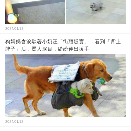
2024/01/12
狗媽媽含淚馱著小奶汪「街頭販賣」，看到「背上
牌子」后，眾人淚目，紛紛伸出援手
2024/01/12