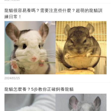
龍貓很容易養嗎？需要注意些什麼？超萌的龍貓訓
練日常！
2024/01/15
龍貓怎麼養？5步教你正確飼養龍貓