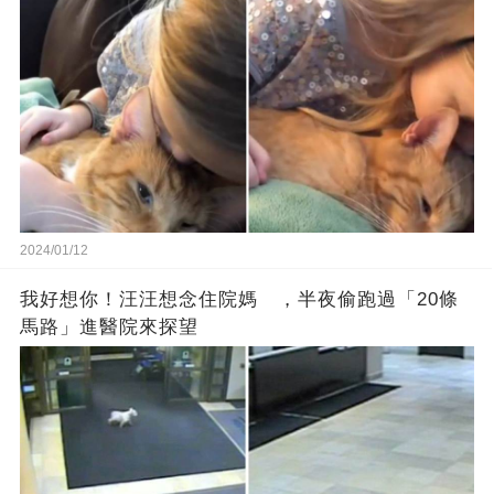
2024/01/12
我好想你！汪汪想念住院媽 ，半夜偷跑過「20條
馬路」進醫院來探望