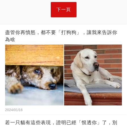
下一頁
盡管你再憤怒，都不要「打狗狗」，讓我來告訴你
為啥
2024/01/16
若一只貓有這些表現，證明已經「恨透你」了，別