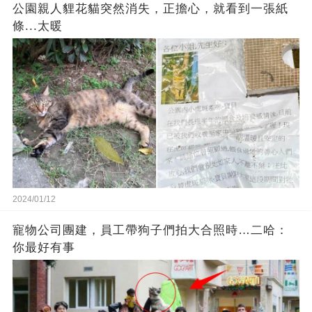
公園親人貍花貓突然消失，正擔心，就看到一張紙
條...太暖
2024/01/12
寵物公司團建，員工帶狗子們拍大合照時…二哈：
你最好有事