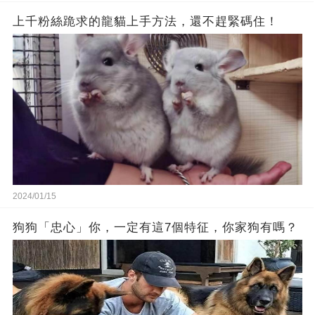
上千粉絲跪求的龍貓上手方法，還不趕緊碼住！
2024/01/15
狗狗「忠心」你，一定有這7個特征，你家狗有嗎？