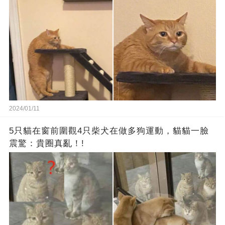
2024/01/11
5只貓在窗前圍觀4只柴犬在做多狗運動，貓貓一臉
震驚：貴圈真亂！!