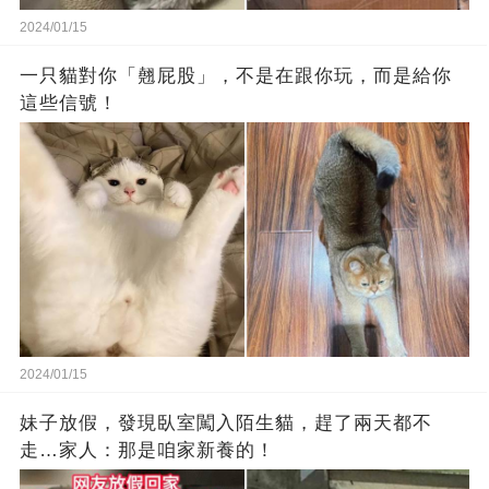
2024/01/15
一只貓對你「翹屁股」，不是在跟你玩，而是給你
這些信號！
2024/01/15
妹子放假，發現臥室闖入陌生貓，趕了兩天都不
走…家人：那是咱家新養的！