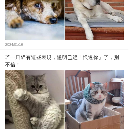
2024/01/16
若一只貓有這些表現，證明已經「恨透你」了，別
不信！