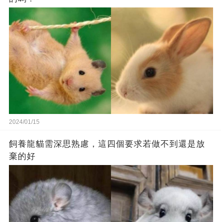
2024/01/15
飼養龍貓需深思熟慮，這四個要求若做不到還是放
棄的好