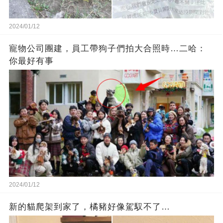
2024/01/12
寵物公司團建，員工帶狗子們拍大合照時…二哈：
你最好有事
2024/01/12
新的貓爬架到家了，橘豬好像駕馭不了…