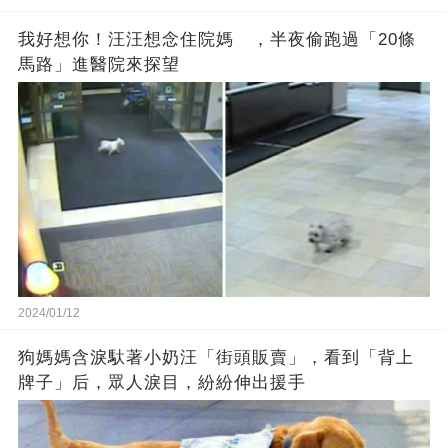
我好想你！汪汪想念住院媽 ，半夜偷跑過「20條
馬路」進醫院來探望
2024/01/12
狗媽媽含淚馱著小奶汪「街頭販賣」，看到「背上
牌子」后，眾人淚目，紛紛伸出援手