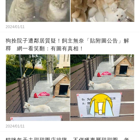
2024/01/11
狗拴院子遭鄰居質疑！飼主無奈「貼附圖公告」解
釋 網一看笑翻：有圖有真相！
2024/01/11