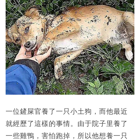
一位鏟屎官養了一只小土狗，而他最近
就經歷了這樣的事情。由于院子里養了
一些雞鴨，害怕跑掉，所以他想養一只