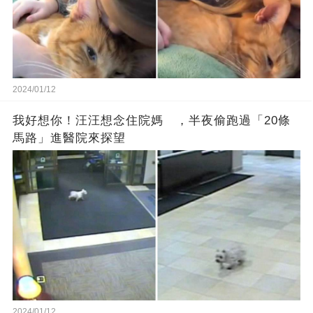
2024/01/12
我好想你！汪汪想念住院媽 ，半夜偷跑過「20條
馬路」進醫院來探望
2024/01/12