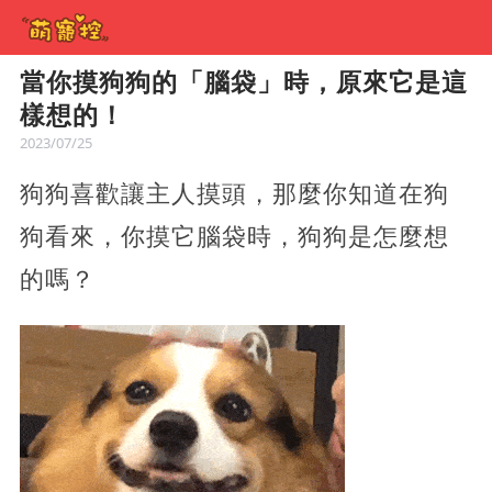
當你摸狗狗的「腦袋」時，原來它是這
樣想的！
2023/07/25
狗狗喜歡讓主人摸頭，那麼你知道在狗
狗看來，你摸它腦袋時，狗狗是怎麼想
的嗎？