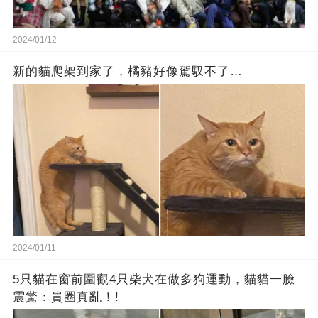
2024/01/12
新的貓爬架到家了，橘豬好像駕馭不了…
2024/01/11
5只貓在窗前圍觀4只柴犬在做多狗運動，貓貓一臉
震驚：貴圈真亂！!