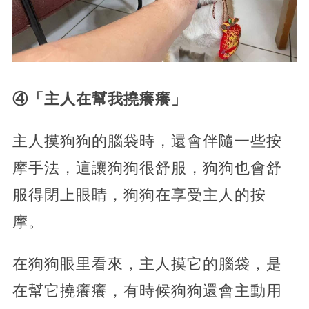
④「主人在幫我撓癢癢」
主人摸狗狗的腦袋時，還會伴隨一些按
摩手法，這讓狗狗很舒服，狗狗也會舒
服得閉上眼睛，狗狗在享受主人的按
摩。
在狗狗眼里看來，主人摸它的腦袋，是
在幫它撓癢癢，有時候狗狗還會主動用