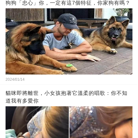
狗狗「忠心」你，一定有這7個特征，你家狗有嗎？
2024/01/14
貓咪即將離世，小女孩抱著它溫柔的唱歌：你不知
道我有多愛你