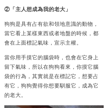
②「主人想成為我的老大」
狗狗是具有占有欲和領地意識的動物，
當它看上某樣東西或者地盤的時候，都
會在上面標記氣味，宣示主權。
當你用手摸它的腦袋時，也會在它身上
留下氣味，所以在狗狗看來，你摸它腦
袋的行為，其實就是在標記它，想要占
有它，狗狗覺得你想要馴服它，成為它
的老大。