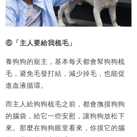
⑥「主人要給我梳毛」
養狗狗的寵主，基本每天都會幫狗狗梳
毛，避免毛發打結，減少掉毛，也能促
進血液循環。
而主人給狗狗梳毛之前，都會撫摸狗狗
的腦袋，給它一些安慰，讓狗狗放松下
來。那麼在狗狗眼里看來，你摸它的腦