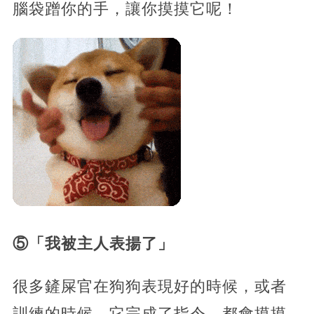
腦袋蹭你的手，讓你摸摸它呢！
⑤「我被主人表揚了」
很多鏟屎官在狗狗表現好的時候，或者
訓練的時候，它完成了指令，都會摸摸