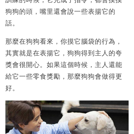
狗狗的頭，嘴里還會說一些表揚它的
話。
那麼在狗狗看來，你摸它腦袋的行為，
其實就是在表揚它，狗狗得到主人的夸
獎會很開心。如果這個時候，主人還能
給它一些零食獎勵，那麼狗狗會做得更
好。