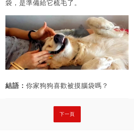
袋，是準備給它梳毛了。
結語：
你家狗狗喜歡被摸腦袋嗎？
下一頁