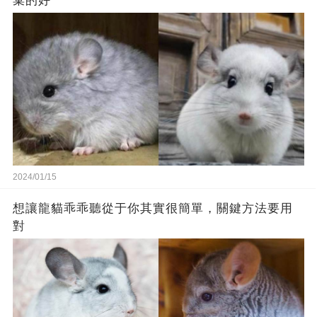
棄的好
2024/01/15
想讓龍貓乖乖聽從于你其實很簡單，關鍵方法要用
對