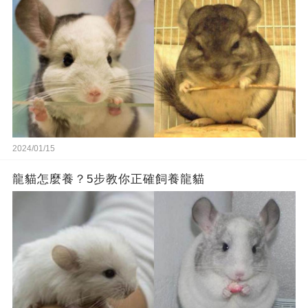
2024/01/15
龍貓怎麼養？5步教你正確飼養龍貓