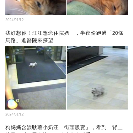
2024/01/12
我好想你！汪汪想念住院媽 ，半夜偷跑過「20條
馬路」進醫院來探望
2024/01/12
狗媽媽含淚馱著小奶汪「街頭販賣」，看到「背上