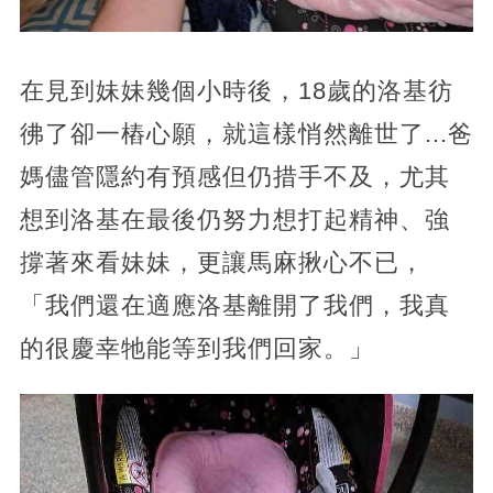
在見到妹妹幾個小時後，18歲的洛基彷
彿了卻一樁心願，就這樣悄然離世了...爸
媽儘管隱約有預感但仍措手不及，尤其
想到洛基在最後仍努力想打起精神、強
撐著來看妹妹，更讓馬麻揪心不已，
「我們還在適應洛基離開了我們，我真
的很慶幸牠能等到我們回家。」