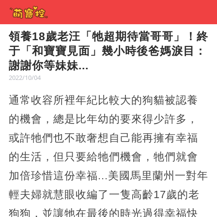
領養18歲老汪「牠超期待當哥哥」！終
于「和寶寶見面」幾小時後爸媽淚目：
謝謝你等妹妹...
2022/10/04
通常收容所裡年紀比較大的狗貓被認養
的機會，總是比年幼的要來得少許多，
或許牠們也不敢奢想自己能再擁有幸福
的生活，但只要給牠們機會，牠們就會
加倍珍惜這份幸福...美國馬里蘭州一對年
輕夫婦就慧眼收編了一隻高齡17歲的老
狗狗，並讓牠在最後的時光過得幸福快