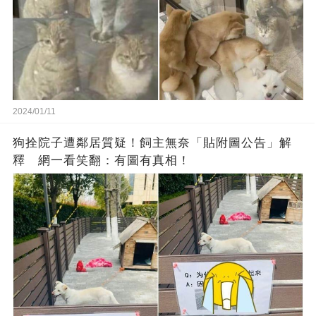
2024/01/11
狗拴院子遭鄰居質疑！飼主無奈「貼附圖公告」解
釋 網一看笑翻：有圖有真相！