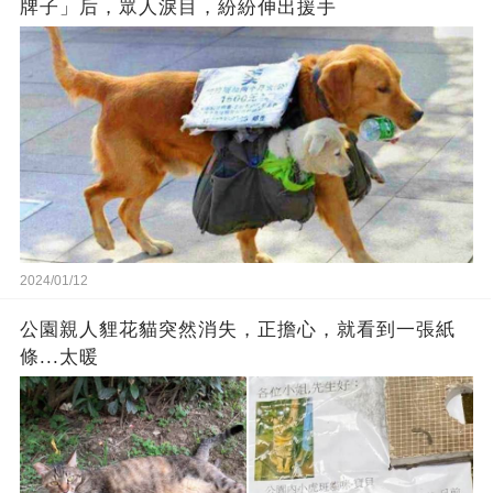
牌子」后，眾人淚目，紛紛伸出援手
2024/01/12
公園親人貍花貓突然消失，正擔心，就看到一張紙
條...太暖