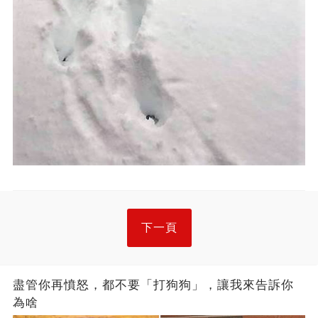
下一頁
盡管你再憤怒，都不要「打狗狗」，讓我來告訴你
為啥