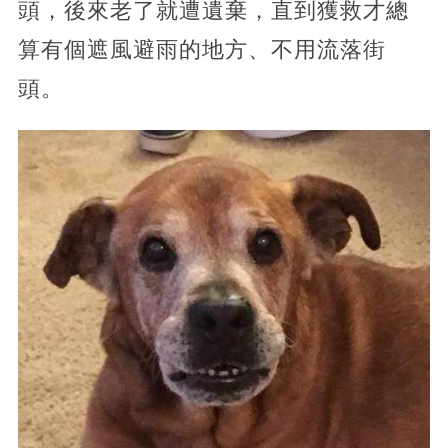
頭，後來老了就遭遺棄，直到獲救才總
算有個遮風避雨的地方、不用流落街
頭。