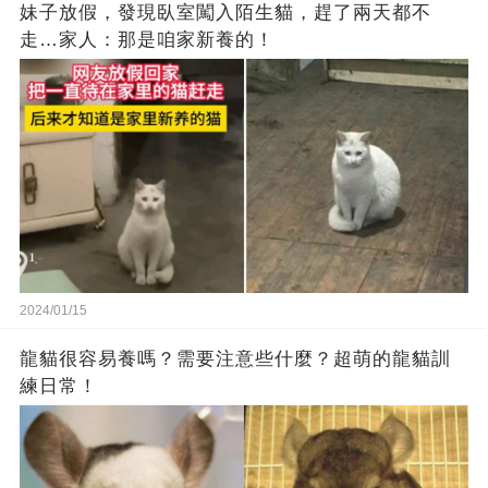
妹子放假，發現臥室闖入陌生貓，趕了兩天都不
走…家人：那是咱家新養的！
2024/01/15
龍貓很容易養嗎？需要注意些什麼？超萌的龍貓訓
練日常！