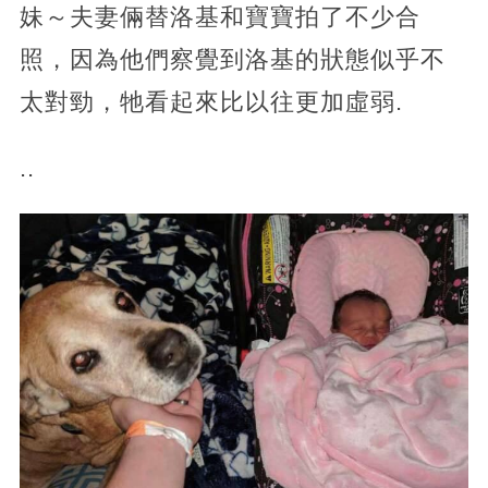
妹～夫妻倆替洛基和寶寶拍了不少合
照，因為他們察覺到洛基的狀態似乎不
太對勁，牠看起來比以往更加虛弱.
..