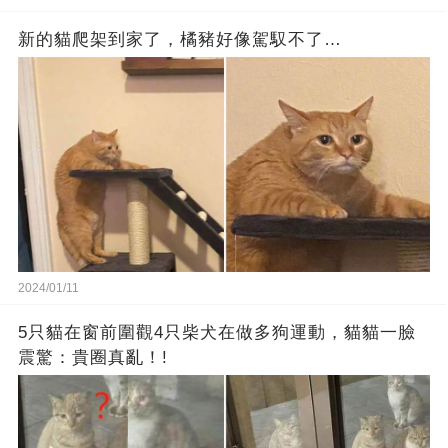
新的貓爬架到家了，橘豬好像駕馭不了…
2024/01/11
5只貓在窗前圍觀4只柴犬在做多狗運動，貓貓一臉
震驚：貴圈真亂！!