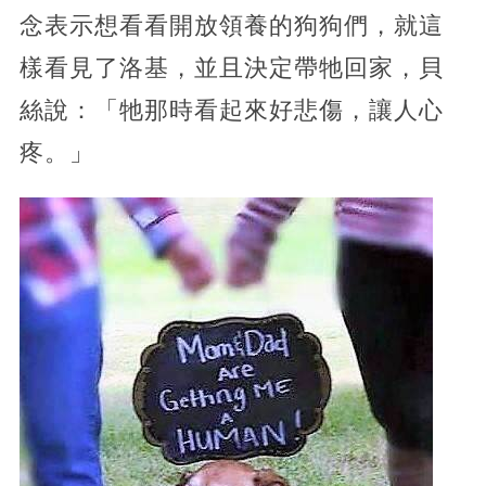
念表示想看看開放領養的狗狗們，就這
樣看見了洛基，並且決定帶牠回家，貝
絲說：「牠那時看起來好悲傷，讓人心
疼。」