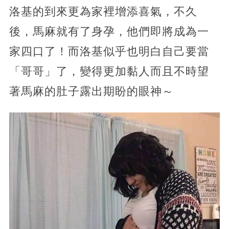
洛基的到來更為家裡增添喜氣，不久
後，馬麻就有了身孕，他們即將成為一
家四口了！而洛基似乎也明白自己要當
「哥哥」了，變得更加黏人而且不時望
著馬麻的肚子露出期盼的眼神～