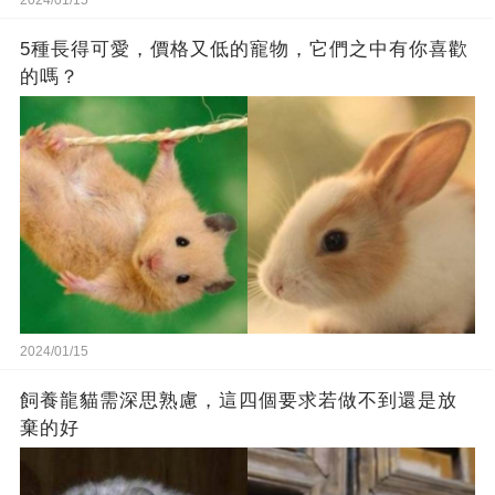
2024/01/15
5種長得可愛，價格又低的寵物，它們之中有你喜歡
的嗎？
2024/01/15
飼養龍貓需深思熟慮，這四個要求若做不到還是放
棄的好