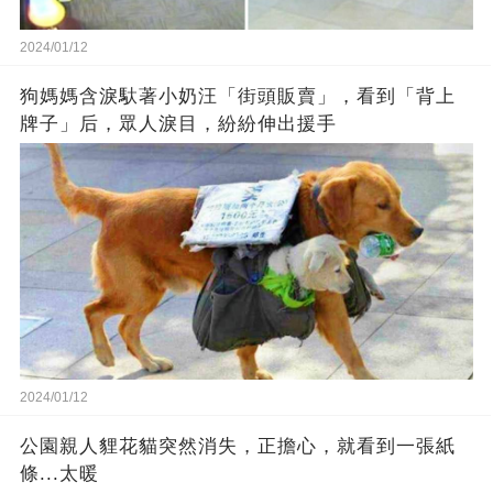
2024/01/12
狗媽媽含淚馱著小奶汪「街頭販賣」，看到「背上
牌子」后，眾人淚目，紛紛伸出援手
2024/01/12
公園親人貍花貓突然消失，正擔心，就看到一張紙
條...太暖