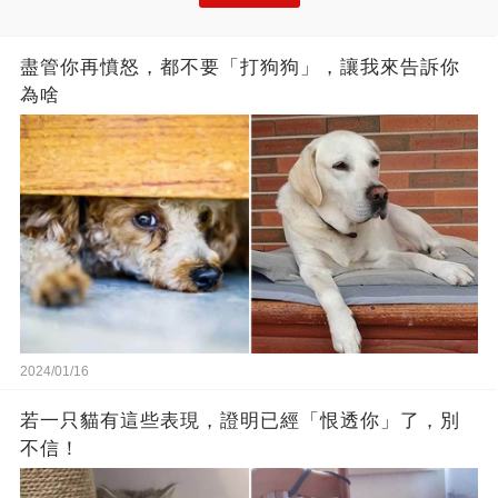
盡管你再憤怒，都不要「打狗狗」，讓我來告訴你
為啥
2024/01/16
若一只貓有這些表現，證明已經「恨透你」了，別
不信！