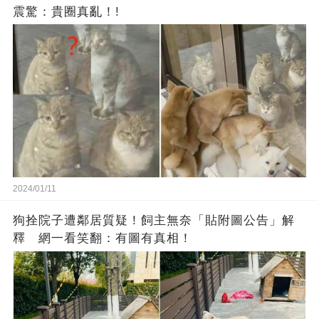
震驚：貴圈真亂！!
2024/01/11
狗拴院子遭鄰居質疑！飼主無奈「貼附圖公告」解
釋 網一看笑翻：有圖有真相！