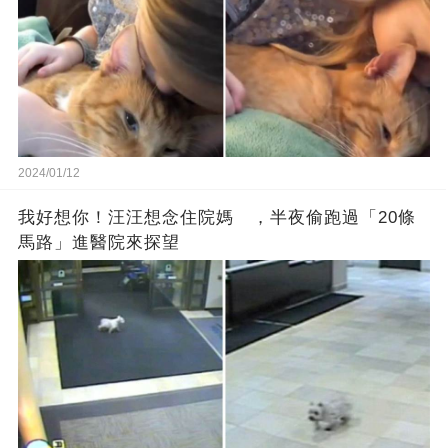
2024/01/12
我好想你！汪汪想念住院媽 ，半夜偷跑過「20條
馬路」進醫院來探望