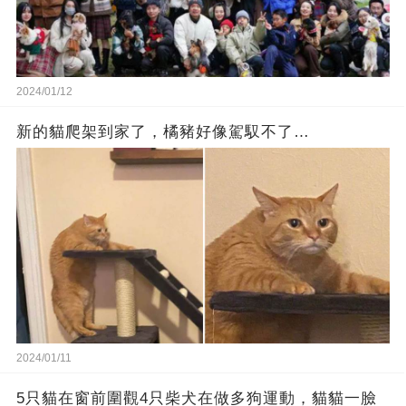
2024/01/12
新的貓爬架到家了，橘豬好像駕馭不了…
2024/01/11
5只貓在窗前圍觀4只柴犬在做多狗運動，貓貓一臉