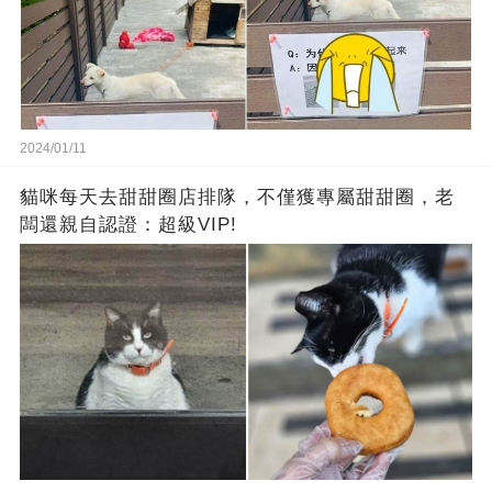
2024/01/11
貓咪每天去甜甜圈店排隊，不僅獲專屬甜甜圈，老
闆還親自認證：超級VIP!