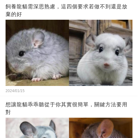
飼養龍貓需深思熟慮，這四個要求若做不到還是放
棄的好
2024/01/15
想讓龍貓乖乖聽從于你其實很簡單，關鍵方法要用
對