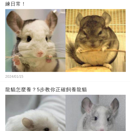
練日常！
2024/01/15
龍貓怎麼養？5步教你正確飼養龍貓