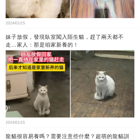
2024/01/15
妹子放假，發現臥室闖入陌生貓，趕了兩天都不
走…家人：那是咱家新養的！
2024/01/15
龍貓很容易養嗎？需要注意些什麼？超萌的龍貓訓