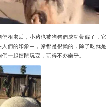
狗們相處后，小豬也被狗狗們成功帶偏了，它
在人們的印象中，豬都是很懶的，除了吃就是
狗們一起嬉鬧玩耍，玩得不亦樂乎。