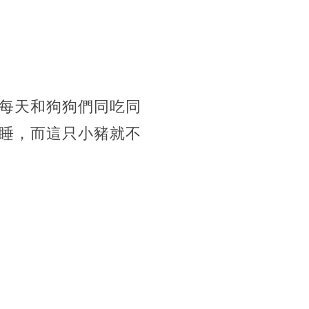
每天和狗狗們同吃同
睡，而這只小豬就不