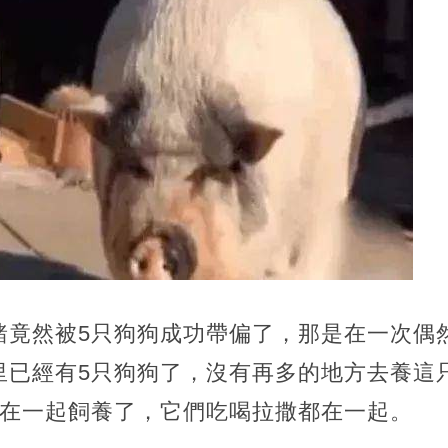
豬竟然被5只狗狗成功帶偏了，那是在一次偶
里已經有5只狗狗了，沒有再多的地方去養這
放在一起飼養了，它們吃喝拉撒都在一起。