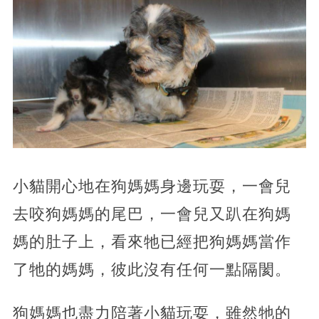
小貓開心地在狗媽媽身邊玩耍，一會兒
去咬狗媽媽的尾巴，一會兒又趴在狗媽
媽的肚子上，看來牠已經把狗媽媽當作
了牠的媽媽，彼此沒有任何一點隔閡。
狗媽媽也盡力陪著小貓玩耍，雖然牠的