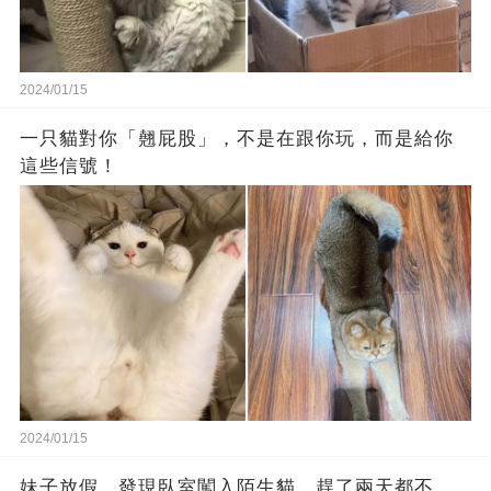
2024/01/15
一只貓對你「翹屁股」，不是在跟你玩，而是給你
這些信號！
2024/01/15
妹子放假，發現臥室闖入陌生貓，趕了兩天都不