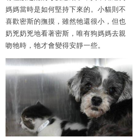
媽媽當時是如何堅持下來的。小貓則不
喜歡密斯的撫摸，雖然牠還很小，但也
奶兇奶兇地看著密斯，唯有狗媽媽去親
吻牠時，牠才會變得安靜一些。