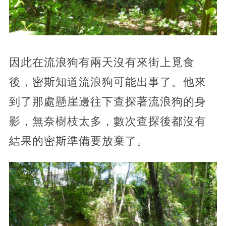
因此在流浪狗有兩天沒有來街上覓食
後，密斯知道流浪狗可能出事了。他來
到了那處懸崖邊往下查探著流浪狗的身
影，無奈樹枝太多，數次查探後都沒有
結果的密斯準備要放棄了。