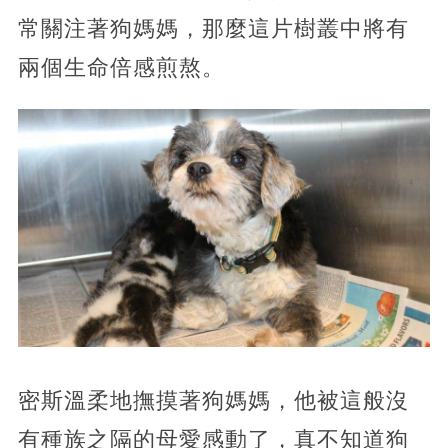
常關注著狗媽媽，那麼這片樹叢中將有
兩個生命倍感煎熬。
密斯溫柔地撫摸著狗媽媽，他被這般沒
有種族之隔的母愛感動了，真不知道狗