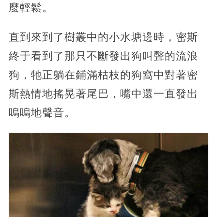
麼輕鬆。
直到來到了樹叢中的小水塘邊時，密斯
終于看到了那只不斷發出狗叫聲的流浪
狗，牠正躺在鋪滿枯枝的狗窩中對著密
斯熱情地搖晃著尾巴，嘴中還一直發出
嗚嗚地聲音。