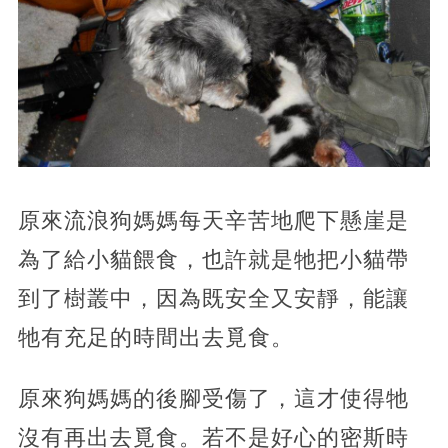
原來流浪狗媽媽每天辛苦地爬下懸崖是
為了給小貓餵食，也許就是牠把小貓帶
到了樹叢中，因為既安全又安靜，能讓
牠有充足的時間出去覓食。
原來狗媽媽的後腳受傷了，這才使得牠
沒有再出去覓食。若不是好心的密斯時