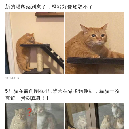
新的貓爬架到家了，橘豬好像駕馭不了…
2024/01/11
5只貓在窗前圍觀4只柴犬在做多狗運動，貓貓一臉
震驚：貴圈真亂！!