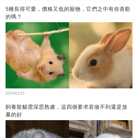
5種長得可愛，價格又低的寵物，它們之中有你喜歡
的嗎？
2024/01/15
飼養龍貓需深思熟慮，這四個要求若做不到還是放
棄的好