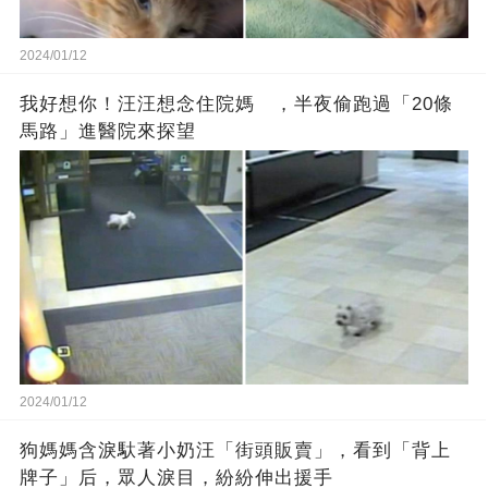
2024/01/12
我好想你！汪汪想念住院媽 ，半夜偷跑過「20條
馬路」進醫院來探望
2024/01/12
狗媽媽含淚馱著小奶汪「街頭販賣」，看到「背上
牌子」后，眾人淚目，紛紛伸出援手