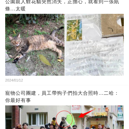
公園親人貍花貓突然消失，正擔心，就看到一張紙
條...太暖
2024/01/12
寵物公司團建，員工帶狗子們拍大合照時…二哈：
你最好有事