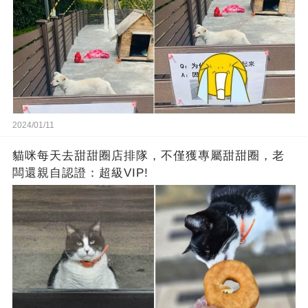
2024/01/11
貓咪每天去甜甜圈店排隊，不僅獲專屬甜甜圈，老
闆還親自認證：超級VIP!