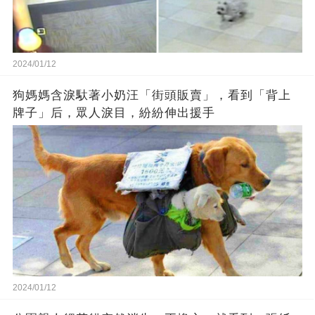
2024/01/12
狗媽媽含淚馱著小奶汪「街頭販賣」，看到「背上
牌子」后，眾人淚目，紛紛伸出援手
2024/01/12