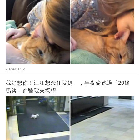
2024/01/12
我好想你！汪汪想念住院媽 ，半夜偷跑過「20條
馬路」進醫院來探望