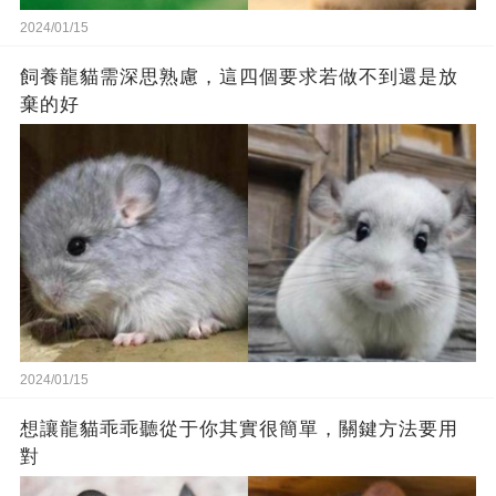
2024/01/15
飼養龍貓需深思熟慮，這四個要求若做不到還是放
棄的好
2024/01/15
想讓龍貓乖乖聽從于你其實很簡單，關鍵方法要用
對