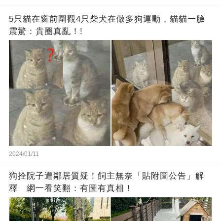
5只貓在窗前圍觀4只柴犬在做多狗運動，貓貓一臉
震驚：貴圈真亂！!
2024/01/11
狗拴院子遭鄰居質疑！飼主無奈「貼附圖公告」解
釋 網一看笑翻：有圖有真相！