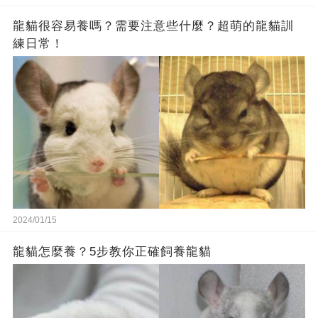
龍貓很容易養嗎？需要注意些什麼？超萌的龍貓訓
練日常！
2024/01/15
龍貓怎麼養？5步教你正確飼養龍貓