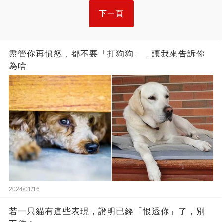
下一頁
盡管你再憤怒，都不要「打狗狗」，讓我來告訴你
為啥
2024/01/16
若一只貓有這些表現，證明已經「恨透你」了，別