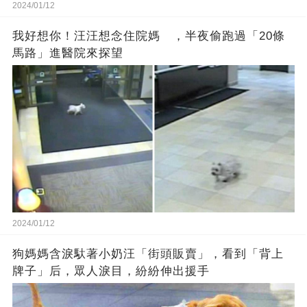
2024/01/12
我好想你！汪汪想念住院媽 ，半夜偷跑過「20條
馬路」進醫院來探望
2024/01/12
狗媽媽含淚馱著小奶汪「街頭販賣」，看到「背上
牌子」后，眾人淚目，紛紛伸出援手