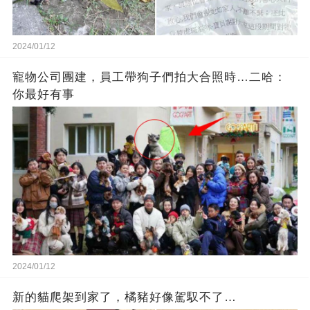
2024/01/12
寵物公司團建，員工帶狗子們拍大合照時…二哈：
你最好有事
2024/01/12
新的貓爬架到家了，橘豬好像駕馭不了…