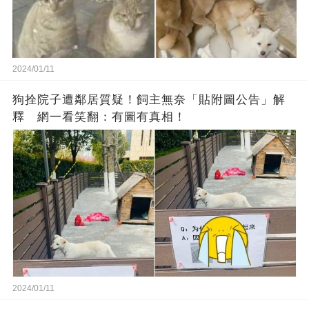
2024/01/11
狗拴院子遭鄰居質疑！飼主無奈「貼附圖公告」解
釋 網一看笑翻：有圖有真相！
2024/01/11