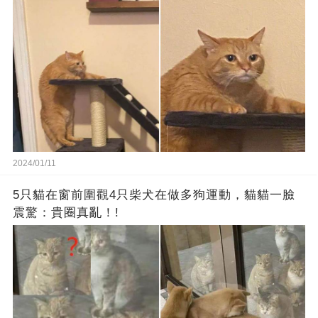
2024/01/11
5只貓在窗前圍觀4只柴犬在做多狗運動，貓貓一臉
震驚：貴圈真亂！!