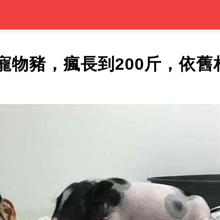
寵物豬，瘋長到200斤，依舊