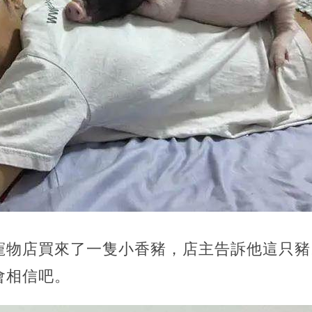
寵物店買來了一隻小香豬，店主告訴他這只豬
會相信吧。