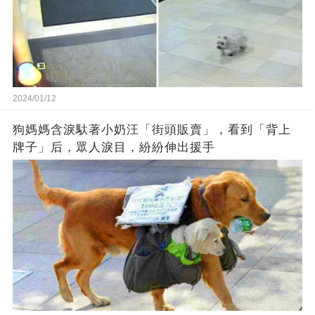
2024/01/12
狗媽媽含淚馱著小奶汪「街頭販賣」，看到「背上
牌子」后，眾人淚目，紛紛伸出援手