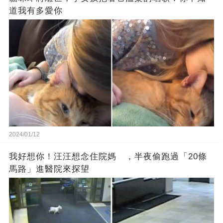
道我有多愛你
2024/01/12
我好想你！汪汪想念住院媽 ，半夜偷跑過「20條
馬路」進醫院來探望