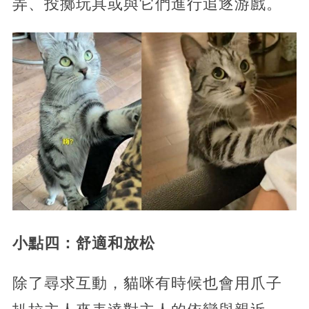
弄、投擲玩具或與它們進行追逐游戲。
小點四：舒適和放松
除了尋求互動，貓咪有時候也會用爪子