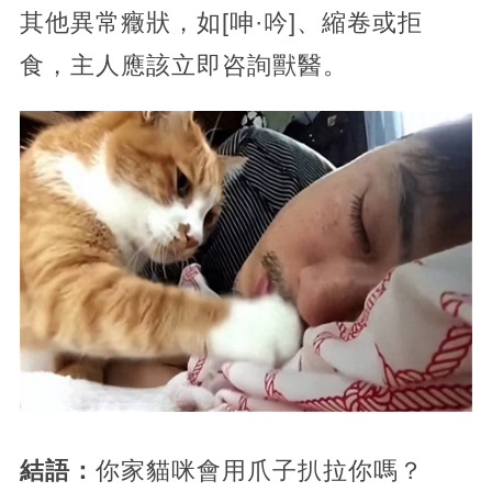
其他異常癥狀，如[呻·吟]、縮卷或拒
食，主人應該立即咨詢獸醫。
結語：
你家貓咪會用爪子扒拉你嗎？