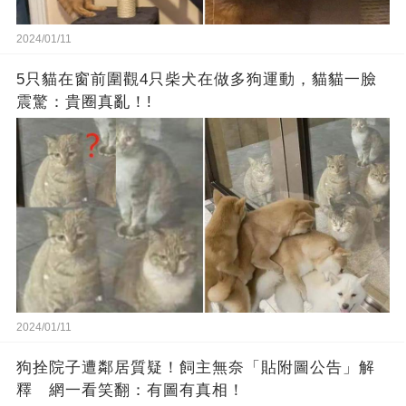
2024/01/11
5只貓在窗前圍觀4只柴犬在做多狗運動，貓貓一臉
震驚：貴圈真亂！!
2024/01/11
狗拴院子遭鄰居質疑！飼主無奈「貼附圖公告」解
釋 網一看笑翻：有圖有真相！