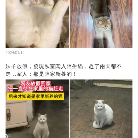
2024/01/15
妹子放假，發現臥室闖入陌生貓，趕了兩天都不
走…家人：那是咱家新養的！