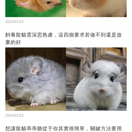
2024/01/15
飼養龍貓需深思熟慮，這四個要求若做不到還是放
棄的好
2024/01/15
想讓龍貓乖乖聽從于你其實很簡單，關鍵方法要用