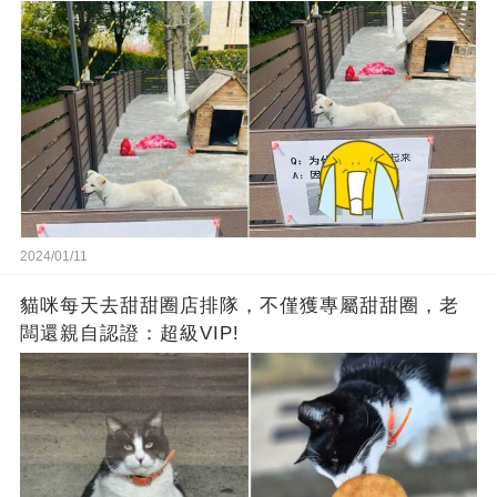
2024/01/11
貓咪每天去甜甜圈店排隊，不僅獲專屬甜甜圈，老
闆還親自認證：超級VIP!