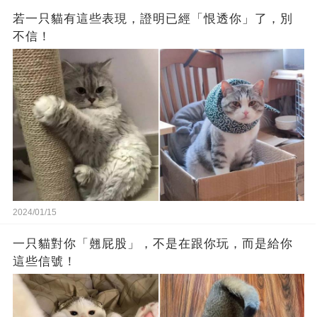
若一只貓有這些表現，證明已經「恨透你」了，別
不信！
2024/01/15
一只貓對你「翹屁股」，不是在跟你玩，而是給你
這些信號！