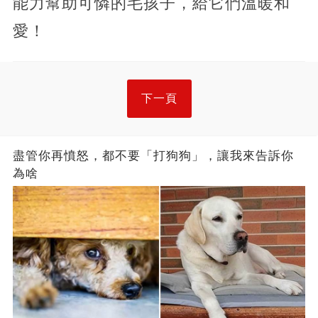
能力幫助可憐的毛孩子，給它們溫暖和
愛！
下一頁
盡管你再憤怒，都不要「打狗狗」，讓我來告訴你
為啥