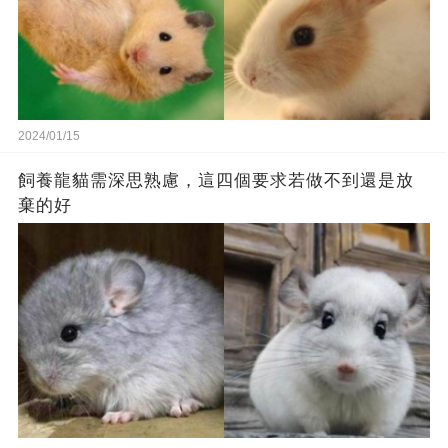
2024/01/15
飼養龍貓需深思熟慮，這四個要求若做不到還是放
棄的好