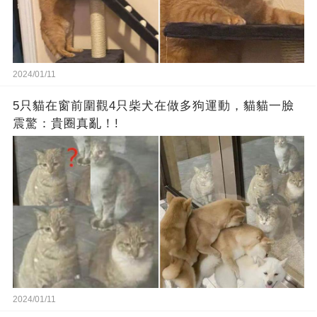
2024/01/11
5只貓在窗前圍觀4只柴犬在做多狗運動，貓貓一臉
震驚：貴圈真亂！!
2024/01/11