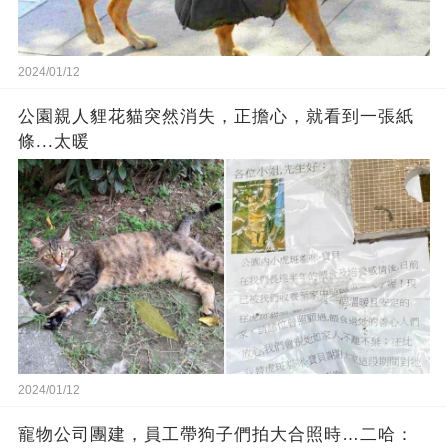
2024/01/12
公園親人貍花貓突然消失，正擔心，就看到一張紙
條...太暖
2024/01/12
寵物公司團建，員工帶狗子們拍大合照時…二哈：