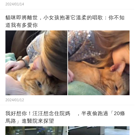
2024/01/14
貓咪即將離世，小女孩抱著它溫柔的唱歌：你不知
道我有多愛你
2024/01/12
我好想你！汪汪想念住院媽 ，半夜偷跑過「20條
馬路」進醫院來探望