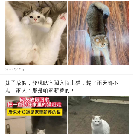
2024/01/15
妹子放假，發現臥室闖入陌生貓，趕了兩天都不
走…家人：那是咱家新養的！