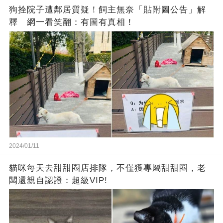
狗拴院子遭鄰居質疑！飼主無奈「貼附圖公告」解
釋 網一看笑翻：有圖有真相！
2024/01/11
貓咪每天去甜甜圈店排隊，不僅獲專屬甜甜圈，老
闆還親自認證：超級VIP!