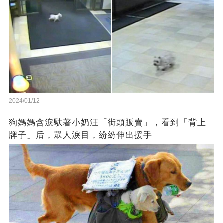
2024/01/12
狗媽媽含淚馱著小奶汪「街頭販賣」，看到「背上
牌子」后，眾人淚目，紛紛伸出援手