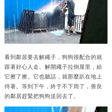
看到鄰居要去解繩子，狗狗很配合的就
跟著好心人走。解開繩子拉倒屋里，給
它擦了擦。它也聽話，就那麼趴在地上
待著。等到下午，終于不下雨了，善良
的鄰居趕緊把狗狗送回去了。