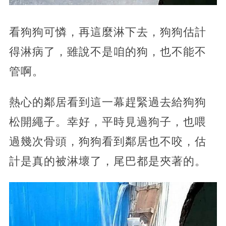
看狗狗可憐，再這麼淋下去，狗狗估計
得淋病了，雖說不是咱的狗，也不能不
管啊。
熱心的鄰居看到這一幕趕緊過去給狗狗
松開繩子。幸好，平時見過狗子，也喂
過幾次骨頭，狗狗看到鄰居也不咬，估
計是真的被淋壞了，尾巴都是夾著的。