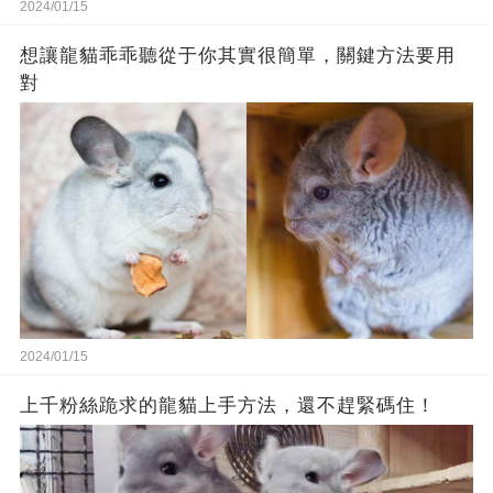
2024/01/15
想讓龍貓乖乖聽從于你其實很簡單，關鍵方法要用
對
2024/01/15
上千粉絲跪求的龍貓上手方法，還不趕緊碼住！