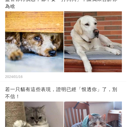
為啥
2024/01/16
若一只貓有這些表現，證明已經「恨透你」了，別
不信！