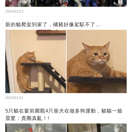
2024/01/12
新的貓爬架到家了，橘豬好像駕馭不了…
2024/01/11
5只貓在窗前圍觀4只柴犬在做多狗運動，貓貓一臉
震驚：貴圈真亂！!