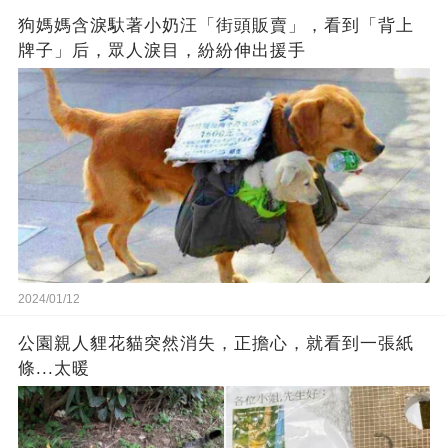
狗媽媽含淚馱著小奶汪「街頭販賣」，看到「背上
牌子」后，眾人淚目，紛紛伸出援手
2024/01/12
公園親人貍花貓突然消失，正擔心，就看到一張紙
條...太暖