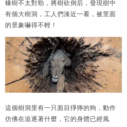
橡樹不太對勁，將樹砍倒后，發現樹中
有個大樹洞，工人們湊近一看，被里面
的景象嚇得不輕！
這個樹洞里有一只面目猙獰的狗，動作
仿佛在追逐著什麼，它的身體已經風