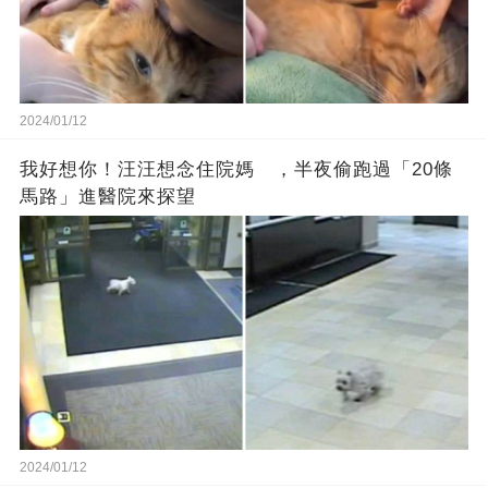
2024/01/12
我好想你！汪汪想念住院媽 ，半夜偷跑過「20條
馬路」進醫院來探望
2024/01/12