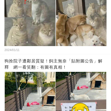
2024/01/11
狗拴院子遭鄰居質疑！飼主無奈「貼附圖公告」解
釋 網一看笑翻：有圖有真相！