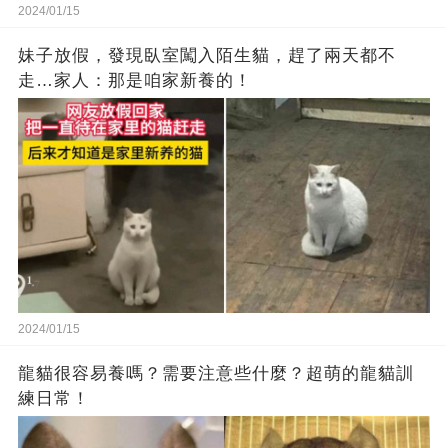
2024/01/15
妹子放假，發現臥室闖入陌生貓，趕了兩天都不
走…家人：那是咱家新養的！
2024/01/15
龍貓很容易養嗎？需要注意些什麼？超萌的龍貓訓
練日常！