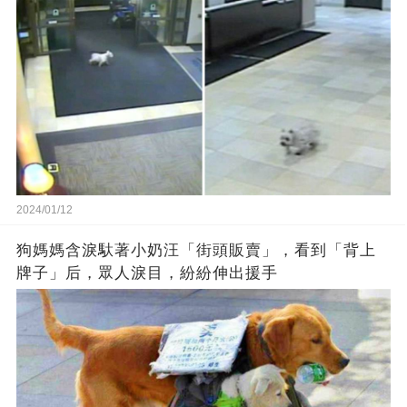
2024/01/12
狗媽媽含淚馱著小奶汪「街頭販賣」，看到「背上
牌子」后，眾人淚目，紛紛伸出援手