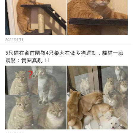
2024/01/11
5只貓在窗前圍觀4只柴犬在做多狗運動，貓貓一臉
震驚：貴圈真亂！!