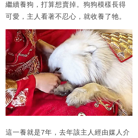
繼續養狗，打算想賣掉。狗狗模樣長得
可愛，主人看著不忍心，就收養了牠。
這一養就是7年，去年該主人經由媒人介