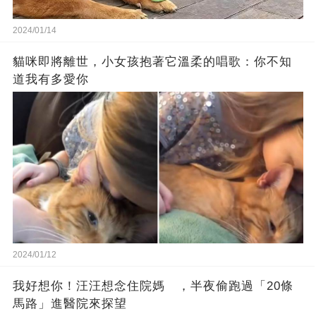
2024/01/14
貓咪即將離世，小女孩抱著它溫柔的唱歌：你不知
道我有多愛你
2024/01/12
我好想你！汪汪想念住院媽 ，半夜偷跑過「20條
馬路」進醫院來探望