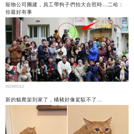
寵物公司團建，員工帶狗子們拍大合照時…二哈：
你最好有事
2024/01/12
新的貓爬架到家了，橘豬好像駕馭不了…