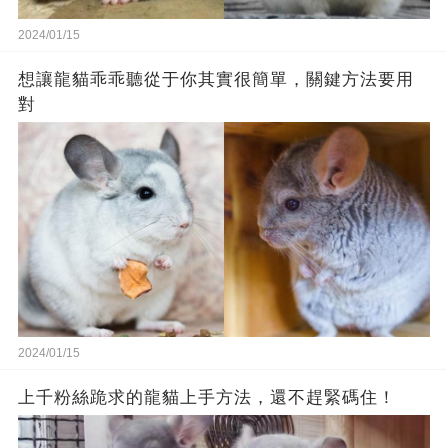
2024/01/15
想讓龍貓乖乖聽從于你其實很簡單，關鍵方法要用
對
2024/01/15
上千粉絲跪求的龍貓上手方法，還不趕緊碼住！