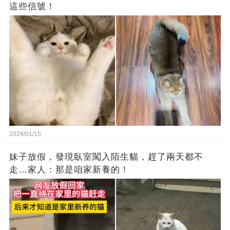
這些信號！
2024/01/15
妹子放假，發現臥室闖入陌生貓，趕了兩天都不
走…家人：那是咱家新養的！