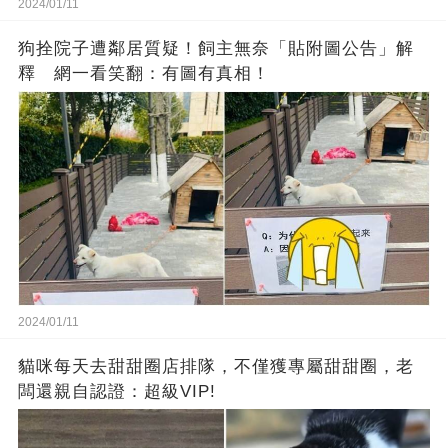
2024/01/11
狗拴院子遭鄰居質疑！飼主無奈「貼附圖公告」解
釋 網一看笑翻：有圖有真相！
2024/01/11
貓咪每天去甜甜圈店排隊，不僅獲專屬甜甜圈，老
闆還親自認證：超級VIP!