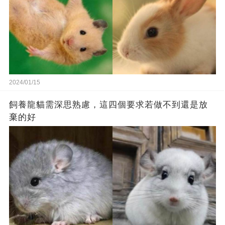
2024/01/15
飼養龍貓需深思熟慮，這四個要求若做不到還是放
棄的好