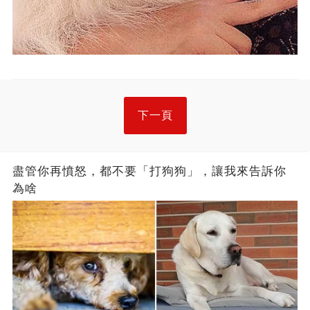
下一頁
盡管你再憤怒，都不要「打狗狗」，讓我來告訴你
為啥