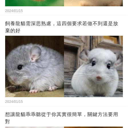
2024/01/15
飼養龍貓需深思熟慮，這四個要求若做不到還是放
棄的好
2024/01/15
想讓龍貓乖乖聽從于你其實很簡單，關鍵方法要用
對