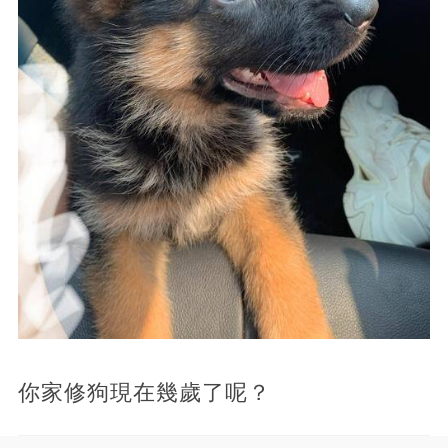
你家修狗現在幾歲了呢？