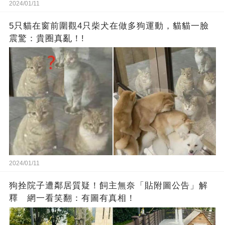
2024/01/11
5只貓在窗前圍觀4只柴犬在做多狗運動，貓貓一臉
震驚：貴圈真亂！!
2024/01/11
狗拴院子遭鄰居質疑！飼主無奈「貼附圖公告」解
釋 網一看笑翻：有圖有真相！