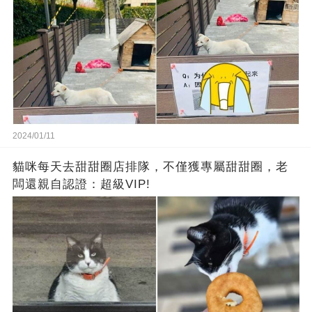
2024/01/11
貓咪每天去甜甜圈店排隊，不僅獲專屬甜甜圈，老
闆還親自認證：超級VIP!