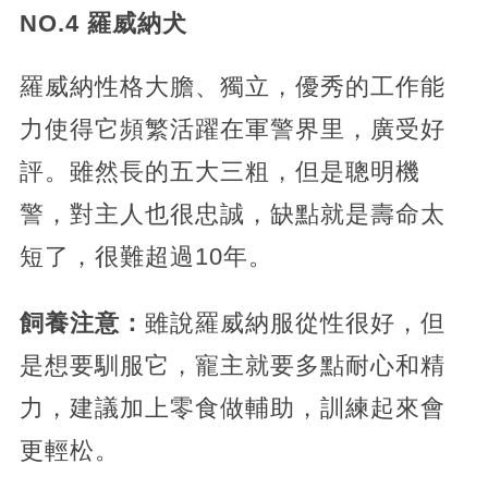
NO.4 羅威納犬
羅威納性格大膽、獨立，優秀的工作能
力使得它頻繁活躍在軍警界里，廣受好
評。雖然長的五大三粗，但是聰明機
警，對主人也很忠誠，缺點就是壽命太
短了，很難超過10年。
飼養注意：
雖說羅威納服從性很好，但
是想要馴服它，寵主就要多點耐心和精
力，建議加上零食做輔助，訓練起來會
更輕松。