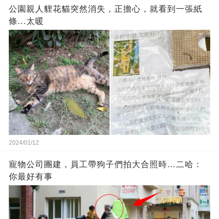
公園親人貍花貓突然消失，正擔心，就看到一張紙
條...太暖
2024/01/12
寵物公司團建，員工帶狗子們拍大合照時…二哈：
你最好有事