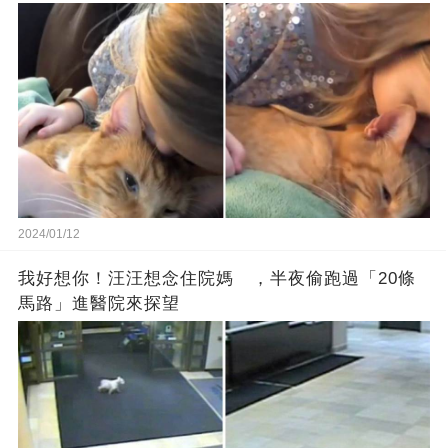
2024/01/12
我好想你！汪汪想念住院媽 ，半夜偷跑過「20條
馬路」進醫院來探望