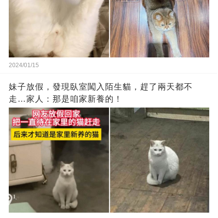
2024/01/15
妹子放假，發現臥室闖入陌生貓，趕了兩天都不
走…家人：那是咱家新養的！