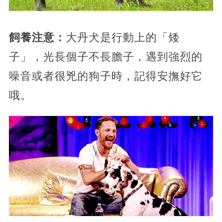
飼養注意：
大丹犬是行動上的「矮
子」，光長個子不長膽子，遇到強烈的
噪音或者很兇的狗子時，記得安撫好它
哦。