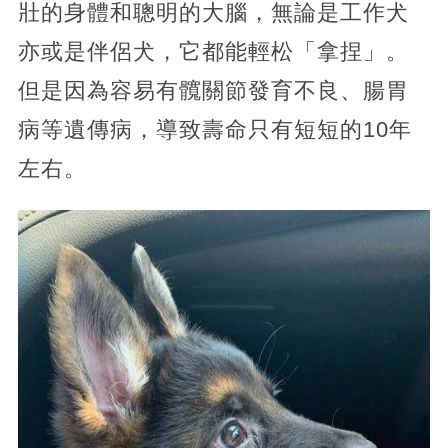
壯的身體和聰明的大腦，無論是工作犬
亦或是伴侶犬，它都能輕松「拿捏」。
但是因為容易有髖關節發育不良、腸胃
病等遺傳病，導致壽命只有短短的10年
左右。