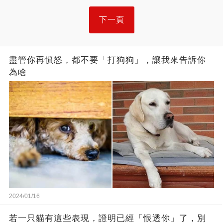
下一頁
盡管你再憤怒，都不要「打狗狗」，讓我來告訴你
為啥
2024/01/16
若一只貓有這些表現，證明已經「恨透你」了，別