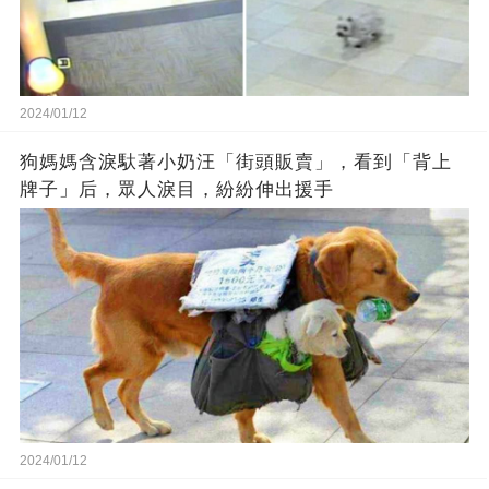
2024/01/12
狗媽媽含淚馱著小奶汪「街頭販賣」，看到「背上
牌子」后，眾人淚目，紛紛伸出援手
2024/01/12