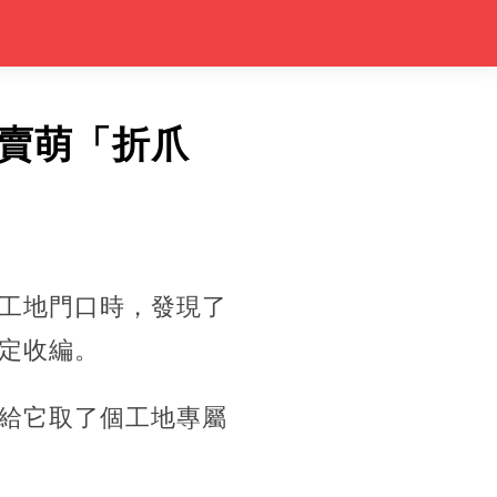
賣萌「折爪
工地門口時，發現了
定收編。
給它取了個工地專屬