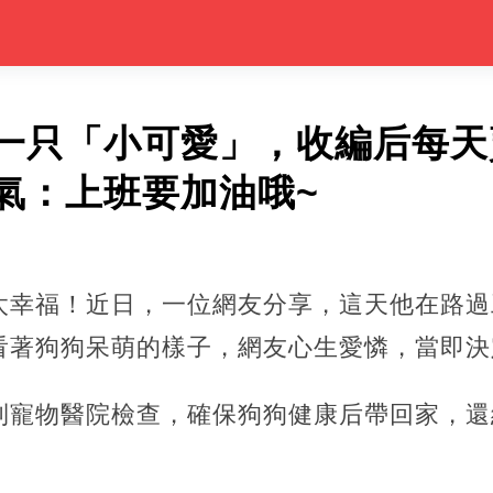
一只「小可愛」，收編后每天
氣：上班要加油哦~
太幸福！近日，一位網友分享，這天他在路過
看著狗狗呆萌的樣子，網友心生愛憐，當即決
到寵物醫院檢查，確保狗狗健康后帶回家，還