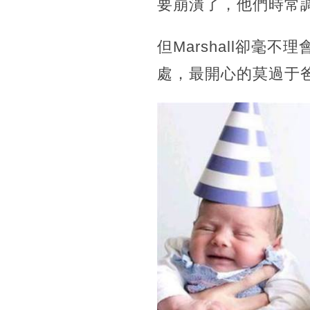
要崩潰了，他們時常
但Marshall卻
處，最開心的莫過于