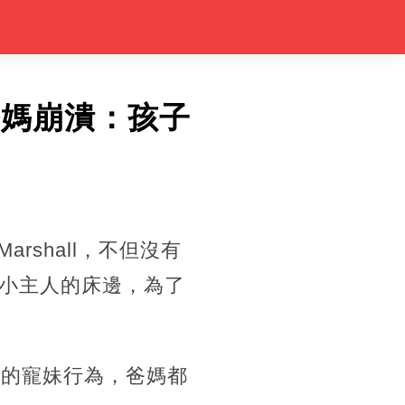
爸媽崩潰：孩子
rshall，不但沒有
小主人的床邊，為了
狗的寵妹行為，爸媽都