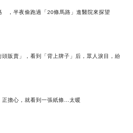
媽 ，半夜偷跑過「20條馬路」進醫院來探望
街頭販賣」，看到「背上牌子」后，眾人淚目，紛
正擔心，就看到一張紙條...太暖