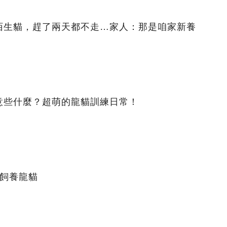
陌生貓，趕了兩天都不走…家人：那是咱家新養
意些什麼？超萌的龍貓訓練日常！
確飼養龍貓