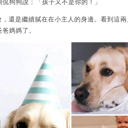
調侃狗狗說：「孩子又不是你的！」
毫不理會，還是繼續膩在在小主人的身邊。看到這
爸爸媽媽了。