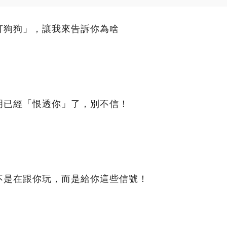
打狗狗」，讓我來告訴你為啥
明已經「恨透你」了，別不信！
不是在跟你玩，而是給你這些信號！