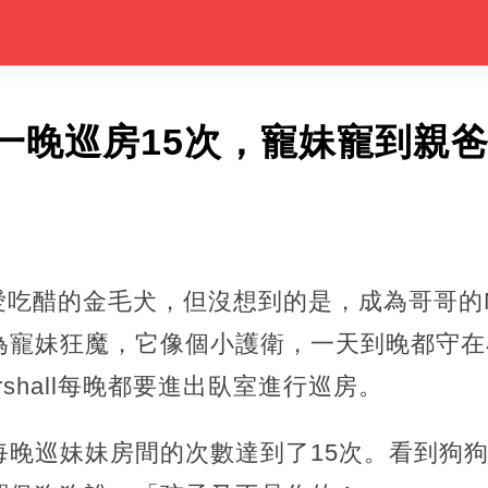
一晚巡房15次，寵妹寵到親
一隻愛吃醋的金毛犬，但沒想到的是，成為哥哥的Ma
為寵妹狂魔，它像個小護衛，一天到晚都守在
shall每晚都要進出臥室進行巡房。
每晚巡妹妹房間的次數達到了15次。看到狗