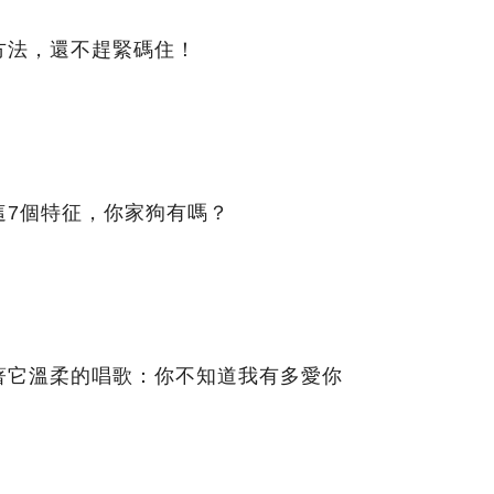
方法，還不趕緊碼住！
這7個特征，你家狗有嗎？
著它溫柔的唱歌：你不知道我有多愛你