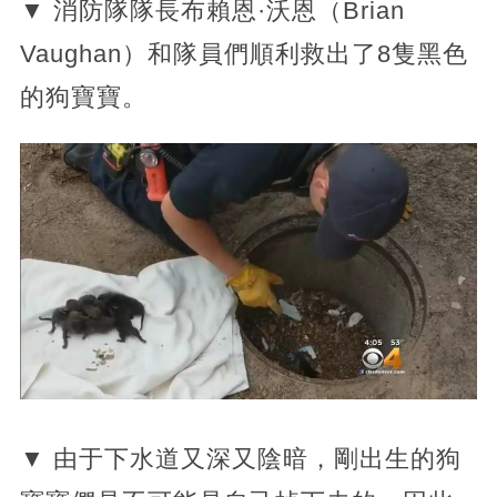
▼ 消防隊隊長布賴恩·沃恩（Brian
Vaughan）和隊員們順利救出了8隻黑色
的狗寶寶。
▼ 由于下水道又深又陰暗，剛出生的狗