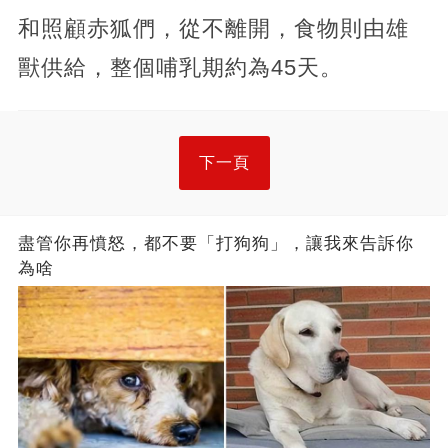
和照顧赤狐們，從不離開，食物則由雄
獸供給，整個哺乳期約為45天。
下一頁
盡管你再憤怒，都不要「打狗狗」，讓我來告訴你
為啥