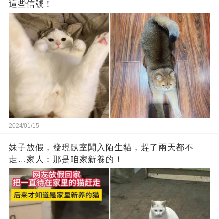
這些信號！
2024/01/15
妹子放假，發現臥室闖入陌生貓，趕了兩天都不
走…家人：那是咱家新養的！