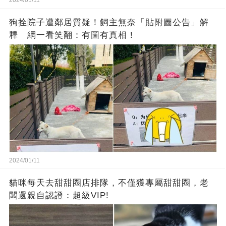
狗拴院子遭鄰居質疑！飼主無奈「貼附圖公告」解
釋 網一看笑翻：有圖有真相！
2024/01/11
貓咪每天去甜甜圈店排隊，不僅獲專屬甜甜圈，老
闆還親自認證：超級VIP!