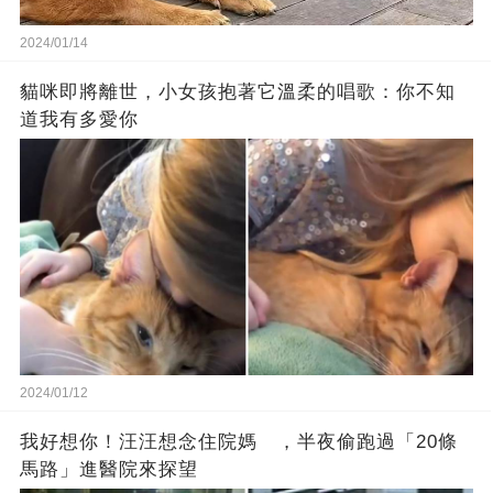
2024/01/14
貓咪即將離世，小女孩抱著它溫柔的唱歌：你不知
道我有多愛你
2024/01/12
我好想你！汪汪想念住院媽 ，半夜偷跑過「20條
馬路」進醫院來探望