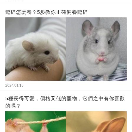
龍貓怎麼養？5步教你正確飼養龍貓
2024/01/15
5種長得可愛，價格又低的寵物，它們之中有你喜歡
的嗎？