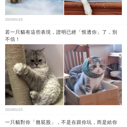
2024/01/16
若一只貓有這些表現，證明已經「恨透你」了，別
不信！
2024/01/15
一只貓對你「翹屁股」，不是在跟你玩，而是給你