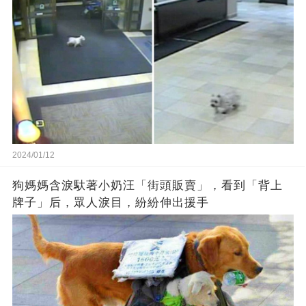
2024/01/12
狗媽媽含淚馱著小奶汪「街頭販賣」，看到「背上
牌子」后，眾人淚目，紛紛伸出援手