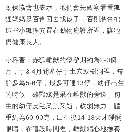
動保協會也表示，牠們會先觀察看看狐
狸媽媽是否會回去找孩子，否則將會把
這些小狐狸安置在動物庇護所裡，讓牠
們健康長大。
小科普：赤狐雌獸的懷孕期約為2-3個
月，于3-4月間產仔于土穴或樹洞裡，每
胎多為5-6仔，最多可達13仔，幼仔出生
的時候，雄獸總是呆在雌獸的旁邊。初
生的幼仔皮毛又黑又短，軟弱無力，體
重約為60-90克，出生後14-18天才睜開
眼睛，在這段時間裡，雌獸精心地撫養