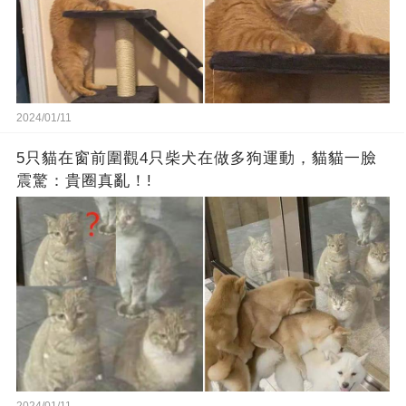
2024/01/11
5只貓在窗前圍觀4只柴犬在做多狗運動，貓貓一臉
震驚：貴圈真亂！!
2024/01/11