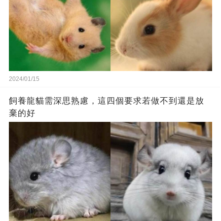
2024/01/15
飼養龍貓需深思熟慮，這四個要求若做不到還是放
棄的好