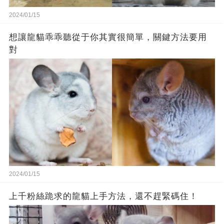
2024/01/15
想讓龍貓乖乖聽從于你其實很簡單，關鍵方法要用
對
2024/01/15
上千粉絲跪求的龍貓上手方法，還不趕緊碼住！