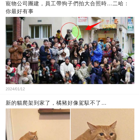
寵物公司團建，員工帶狗子們拍大合照時…二哈：
你最好有事
2024/01/12
新的貓爬架到家了，橘豬好像駕馭不了…