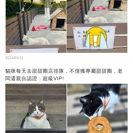
2024/01/11
貓咪每天去甜甜圈店排隊，不僅獲專屬甜甜圈，老
闆還親自認證：超級VIP!