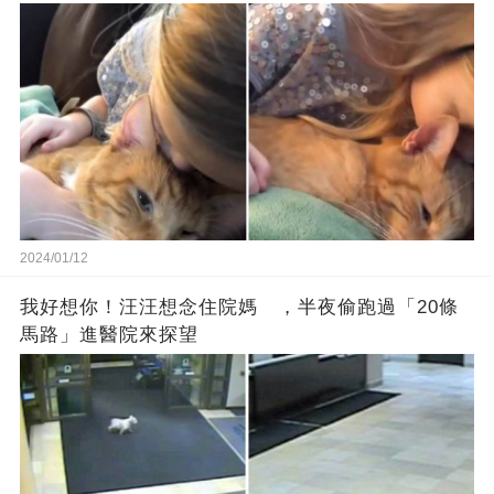
2024/01/12
我好想你！汪汪想念住院媽 ，半夜偷跑過「20條
馬路」進醫院來探望