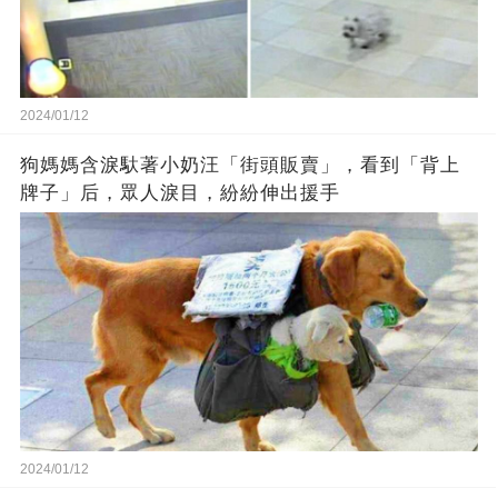
2024/01/12
狗媽媽含淚馱著小奶汪「街頭販賣」，看到「背上
牌子」后，眾人淚目，紛紛伸出援手
2024/01/12