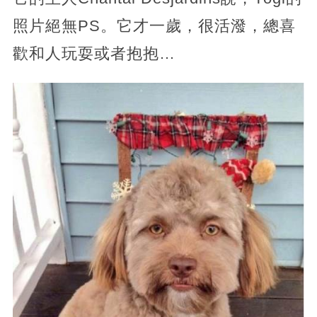
照片絕無PS。它才一歲，很活潑，總喜
歡和人玩耍或者抱抱…