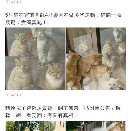
2024/01/11
5只貓在窗前圍觀4只柴犬在做多狗運動，貓貓一臉
震驚：貴圈真亂！!
2024/01/11
狗拴院子遭鄰居質疑！飼主無奈「貼附圖公告」解
釋 網一看笑翻：有圖有真相！