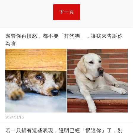
下一頁
盡管你再憤怒，都不要「打狗狗」，讓我來告訴你
為啥
2024/01/16
若一只貓有這些表現，證明已經「恨透你」了，別