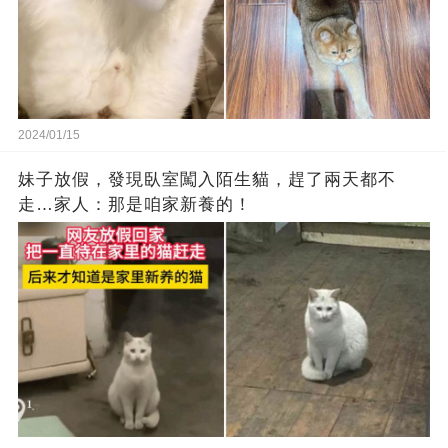
2024/01/15
妹子放假，發現臥室闖入陌生貓，趕了兩天都不
走…家人：那是咱家新養的！