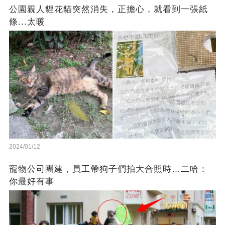
公園親人貍花貓突然消失，正擔心，就看到一張紙
條...太暖
2024/01/12
寵物公司團建，員工帶狗子們拍大合照時…二哈：
你最好有事