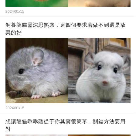
2024/01/15
飼養龍貓需深思熟慮，這四個要求若做不到還是放
棄的好
2024/01/15
想讓龍貓乖乖聽從于你其實很簡單，關鍵方法要用
對