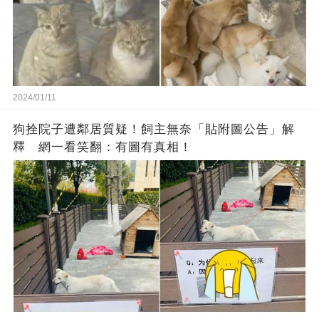
2024/01/11
狗拴院子遭鄰居質疑！飼主無奈「貼附圖公告」解
釋 網一看笑翻：有圖有真相！