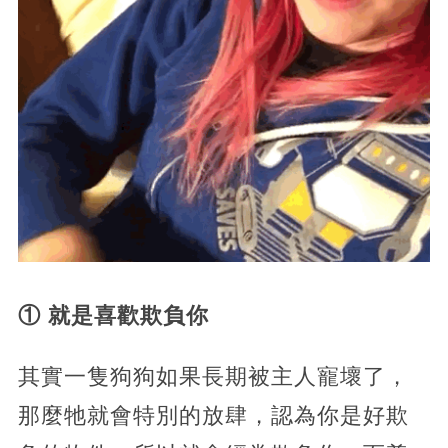
① 就是喜歡欺負你
其實一隻狗狗如果長期被主人寵壞了，
那麼牠就會特別的放肆，認為你是好欺