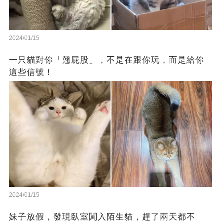
2024/01/15
一只貓對你「翹屁股」，不是在跟你玩，而是給你
這些信號！
2024/01/15
妹子放假，發現臥室闖入陌生貓，趕了兩天都不