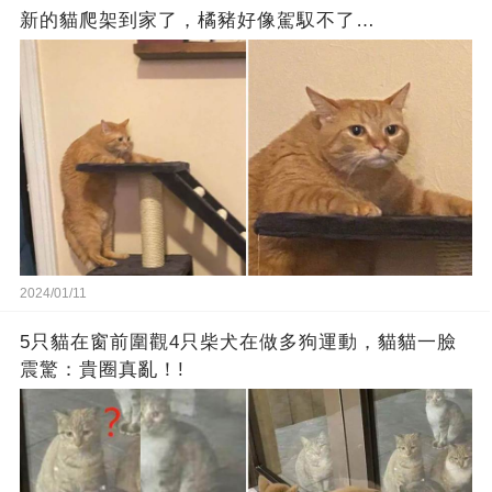
新的貓爬架到家了，橘豬好像駕馭不了…
2024/01/11
5只貓在窗前圍觀4只柴犬在做多狗運動，貓貓一臉
震驚：貴圈真亂！!