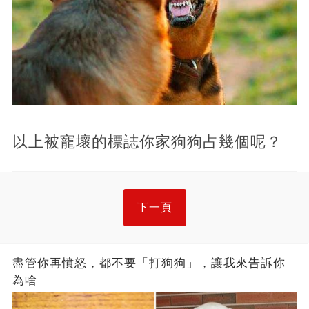
以上被寵壞的標誌你家狗狗占幾個呢？
下一頁
盡管你再憤怒，都不要「打狗狗」，讓我來告訴你
為啥