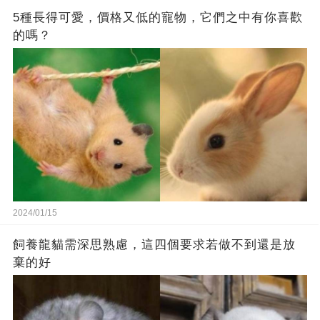
5種長得可愛，價格又低的寵物，它們之中有你喜歡
的嗎？
2024/01/15
飼養龍貓需深思熟慮，這四個要求若做不到還是放
棄的好