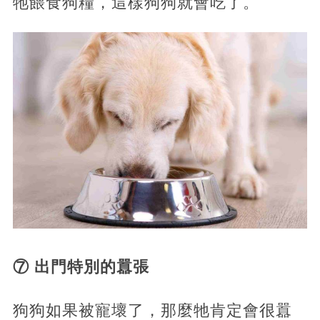
牠餵食狗糧，這樣狗狗就會吃了。
⑦ 出門特別的囂張
狗狗如果被寵壞了，那麼牠肯定會很囂