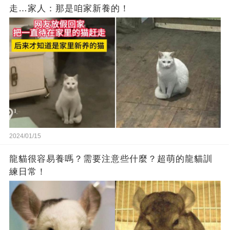
走…家人：那是咱家新養的！
2024/01/15
龍貓很容易養嗎？需要注意些什麼？超萌的龍貓訓
練日常！