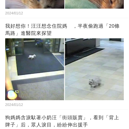
2024/01/12
我好想你！汪汪想念住院媽 ，半夜偷跑過「20條
馬路」進醫院來探望
2024/01/12
狗媽媽含淚馱著小奶汪「街頭販賣」，看到「背上
牌子」后，眾人淚目，紛紛伸出援手