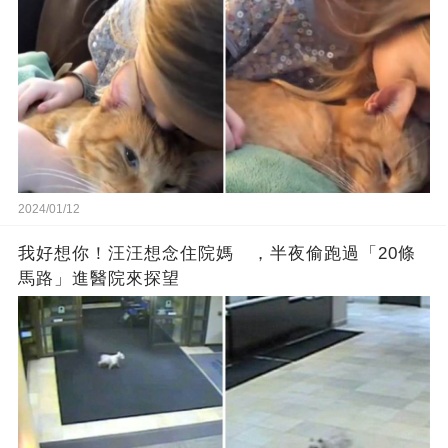
2024/01/12
我好想你！汪汪想念住院媽 ，半夜偷跑過「20條
馬路」進醫院來探望