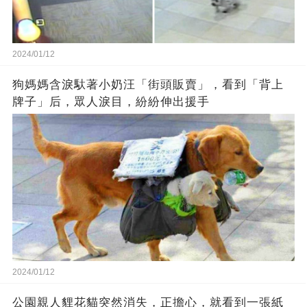
2024/01/12
狗媽媽含淚馱著小奶汪「街頭販賣」，看到「背上
牌子」后，眾人淚目，紛紛伸出援手
2024/01/12
公園親人貍花貓突然消失，正擔心，就看到一張紙