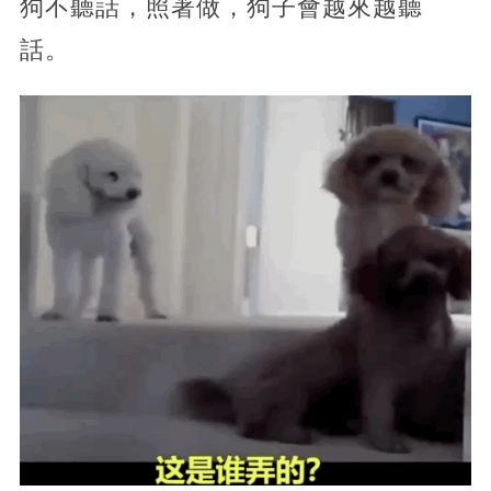
狗不聽話，照著做，狗子會越來越聽
話。