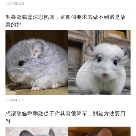
2024/01/15
飼養龍貓需深思熟慮，這四個要求若做不到還是放
棄的好
2024/01/15
想讓龍貓乖乖聽從于你其實很簡單，關鍵方法要用
對