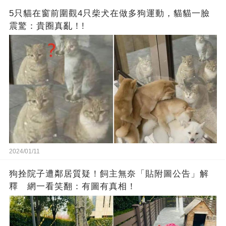
5只貓在窗前圍觀4只柴犬在做多狗運動，貓貓一臉
震驚：貴圈真亂！!
2024/01/11
狗拴院子遭鄰居質疑！飼主無奈「貼附圖公告」解
釋 網一看笑翻：有圖有真相！