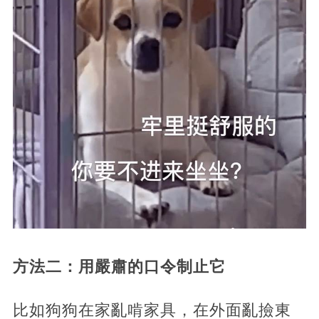
方法二：用嚴肅的口令制止它
比如狗狗在家亂啃家具，在外面亂撿東