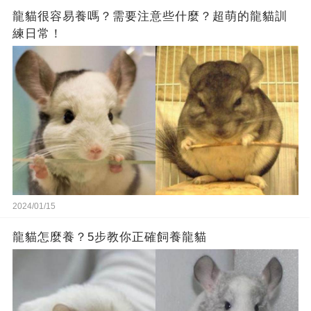
龍貓很容易養嗎？需要注意些什麼？超萌的龍貓訓
練日常！
2024/01/15
龍貓怎麼養？5步教你正確飼養龍貓