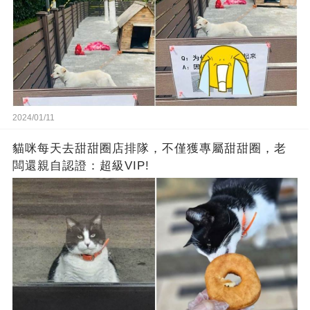
2024/01/11
貓咪每天去甜甜圈店排隊，不僅獲專屬甜甜圈，老
闆還親自認證：超級VIP!