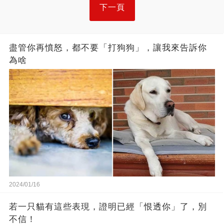
下一頁
盡管你再憤怒，都不要「打狗狗」，讓我來告訴你
為啥
2024/01/16
若一只貓有這些表現，證明已經「恨透你」了，別
不信！