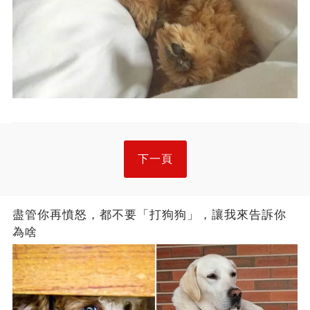
下一頁
盡管你再憤怒，都不要「打狗狗」，讓我來告訴你
為啥