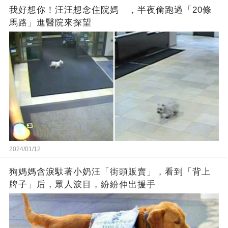
我好想你！汪汪想念住院媽 ，半夜偷跑過「20條
馬路」進醫院來探望
2024/01/12
狗媽媽含淚馱著小奶汪「街頭販賣」，看到「背上
牌子」后，眾人淚目，紛紛伸出援手