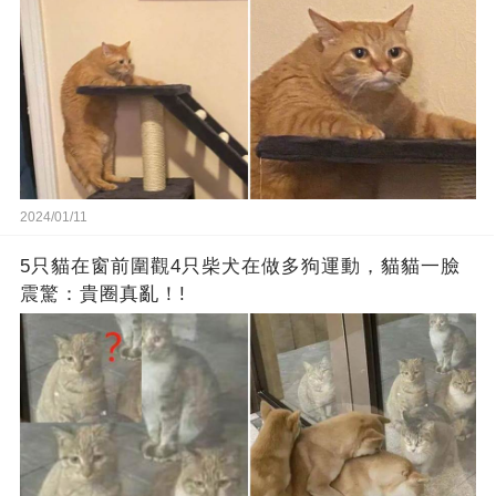
2024/01/11
5只貓在窗前圍觀4只柴犬在做多狗運動，貓貓一臉
震驚：貴圈真亂！!