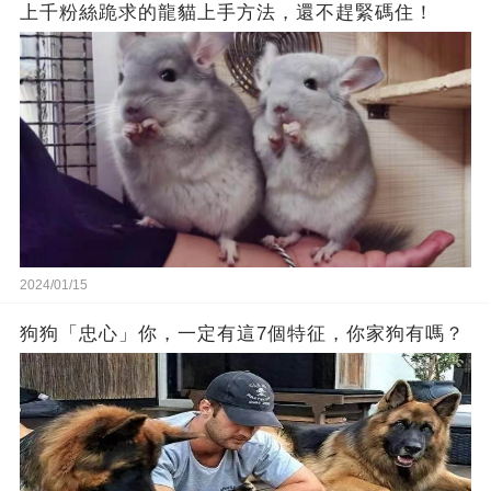
上千粉絲跪求的龍貓上手方法，還不趕緊碼住！
2024/01/15
狗狗「忠心」你，一定有這7個特征，你家狗有嗎？