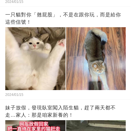
2024/01/15
一只貓對你「翹屁股」，不是在跟你玩，而是給你
這些信號！
2024/01/15
妹子放假，發現臥室闖入陌生貓，趕了兩天都不
走…家人：那是咱家新養的！