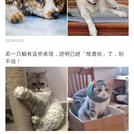
2024/01/16
若一只貓有這些表現，證明已經「恨透你」了，別
不信！