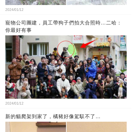
2024/01/12
寵物公司團建，員工帶狗子們拍大合照時…二哈：
你最好有事
2024/01/12
新的貓爬架到家了，橘豬好像駕馭不了…