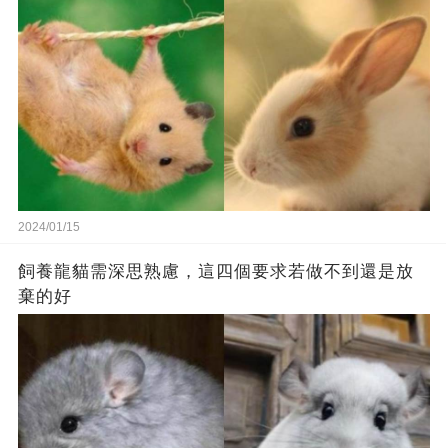
2024/01/15
飼養龍貓需深思熟慮，這四個要求若做不到還是放
棄的好