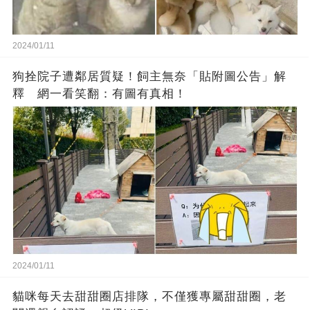
2024/01/11
狗拴院子遭鄰居質疑！飼主無奈「貼附圖公告」解
釋 網一看笑翻：有圖有真相！
2024/01/11
貓咪每天去甜甜圈店排隊，不僅獲專屬甜甜圈，老