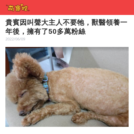
貴賓因叫聲大主人不要牠，獸醫領養一
年後，擁有了50多萬粉絲
2022/06/09