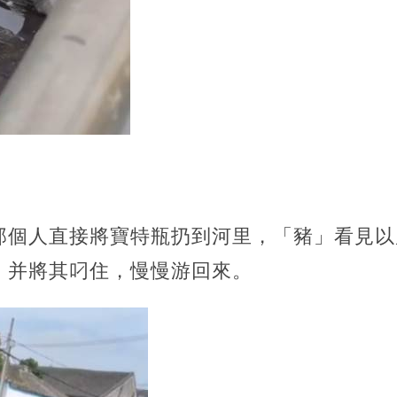
那個人直接將寶特瓶扔到河里，「豬」看見以
，并將其叼住，慢慢游回來。