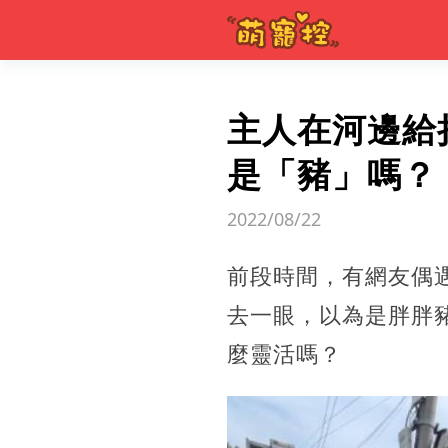
主人在河邊給
是「豬」嗎？
2022/08/22
前段時間，有網友偶
去一眼，以為是胖胖
麼靈活嗎？