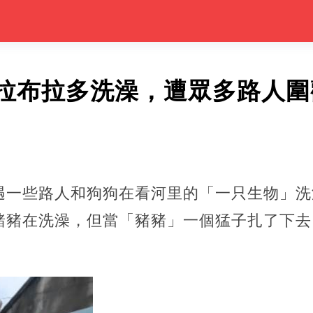
拉布拉多洗澡，遭眾多路人圍
遇一些路人和狗狗在看河里的「一只生物」洗
豬豬在洗澡，但當「豬豬」一個猛子扎了下去