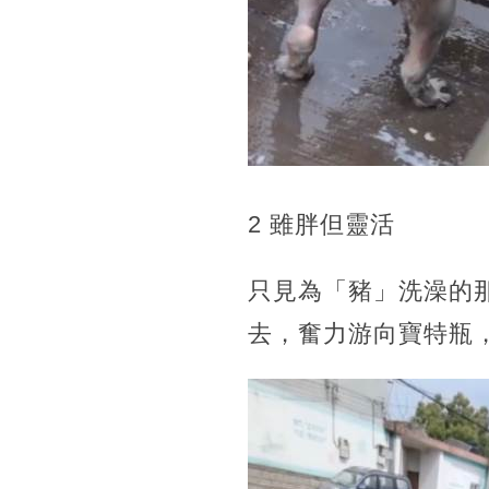
2 雖胖但靈活
只見為「豬」洗澡的
去，奮力游向寶特瓶