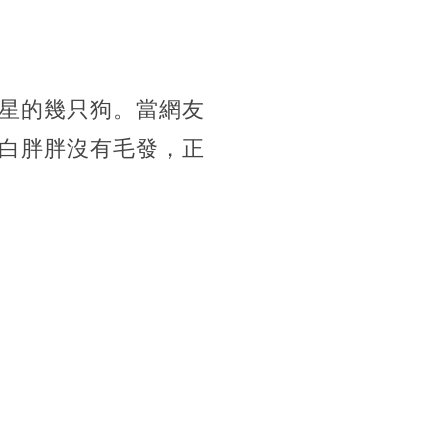
星的幾只狗。當網友
白胖胖沒有毛發，正