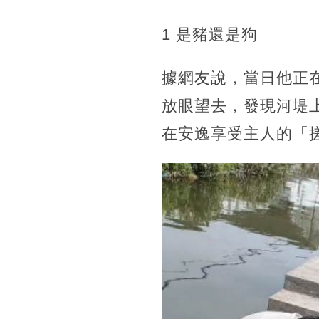
1 是豬還是狗
據網友說，當日他正
放眼望去，發現河堤
在安逸享受主人的「