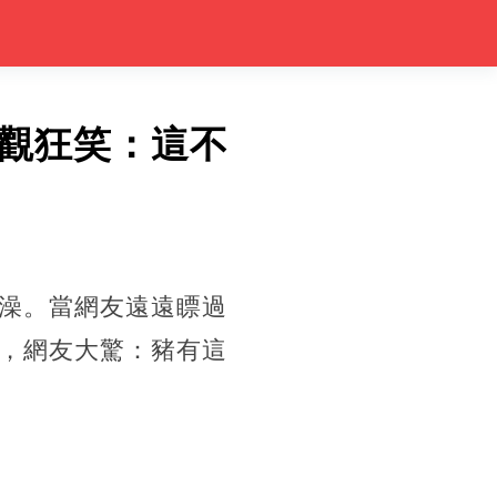
觀狂笑：這不
澡。當網友遠遠瞟過
，網友大驚：豬有這