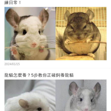
練日常！
2024/01/15
龍貓怎麼養？5步教你正確飼養龍貓