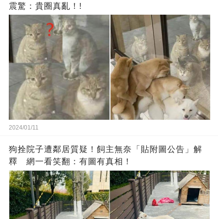
震驚：貴圈真亂！!
2024/01/11
狗拴院子遭鄰居質疑！飼主無奈「貼附圖公告」解
釋 網一看笑翻：有圖有真相！