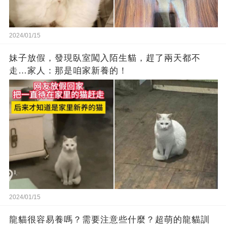
2024/01/15
妹子放假，發現臥室闖入陌生貓，趕了兩天都不
走…家人：那是咱家新養的！
2024/01/15
龍貓很容易養嗎？需要注意些什麼？超萌的龍貓訓