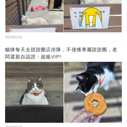
2024/01/11
貓咪每天去甜甜圈店排隊，不僅獲專屬甜甜圈，老
闆還親自認證：超級VIP!