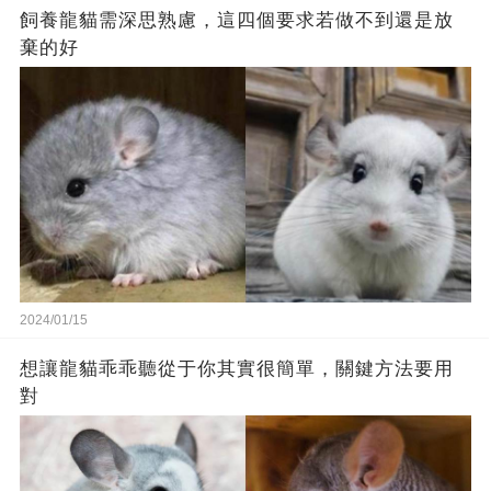
飼養龍貓需深思熟慮，這四個要求若做不到還是放
棄的好
2024/01/15
想讓龍貓乖乖聽從于你其實很簡單，關鍵方法要用
對