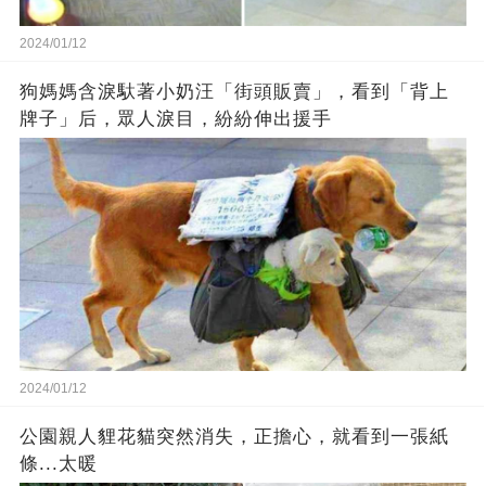
2024/01/12
狗媽媽含淚馱著小奶汪「街頭販賣」，看到「背上
牌子」后，眾人淚目，紛紛伸出援手
2024/01/12
公園親人貍花貓突然消失，正擔心，就看到一張紙
條...太暖