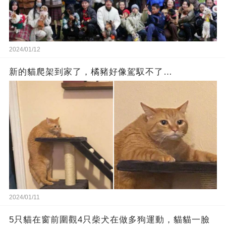
2024/01/12
新的貓爬架到家了，橘豬好像駕馭不了…
2024/01/11
5只貓在窗前圍觀4只柴犬在做多狗運動，貓貓一臉