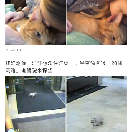
2024/01/12
我好想你！汪汪想念住院媽 ，半夜偷跑過「20條
馬路」進醫院來探望