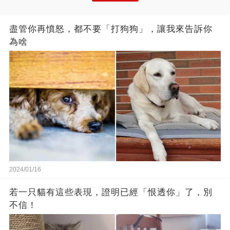
盡管你再憤怒，都不要「打狗狗」，讓我來告訴你
為啥
2024/01/16
若一只貓有這些表現，證明已經「恨透你」了，別
不信！