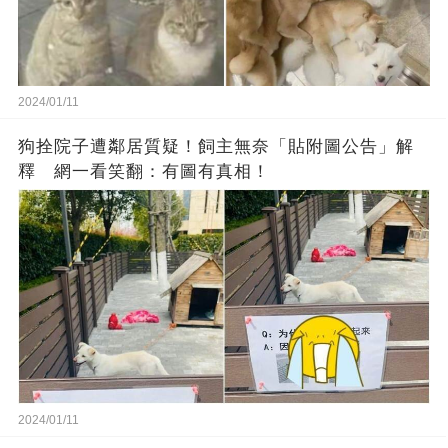
2024/01/11
狗拴院子遭鄰居質疑！飼主無奈「貼附圖公告」解
釋 網一看笑翻：有圖有真相！
2024/01/11