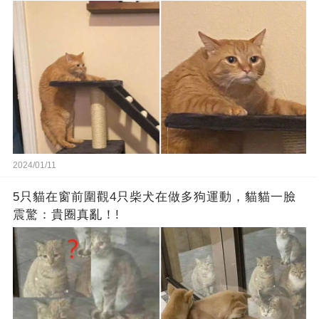
2024/01/11
5只貓在窗前圍觀4只柴犬在做多狗運動，貓貓一臉
震驚：貴圈真亂！!