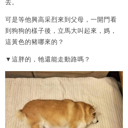
去。
可是等他興高采烈來到父母，一開門看
到狗狗的樣子後，立馬大叫起來，媽，
這黃色的豬哪來的？
▼這胖的，牠還能走動路嗎？