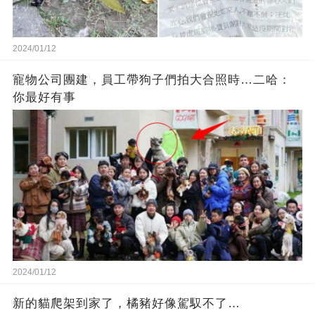
2024/01/12
寵物公司團建，員工帶狗子們拍大合照時…二哈：
你最好有事
2024/01/12
新的貓爬架到家了，橘豬好像駕馭不了…