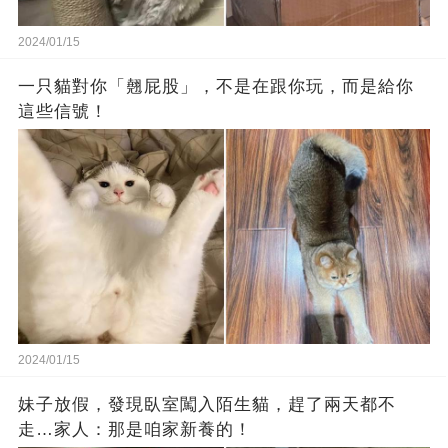
2024/01/15
一只貓對你「翹屁股」，不是在跟你玩，而是給你
這些信號！
2024/01/15
妹子放假，發現臥室闖入陌生貓，趕了兩天都不
走…家人：那是咱家新養的！