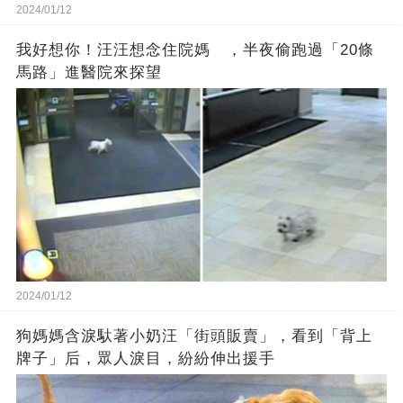
2024/01/12
我好想你！汪汪想念住院媽 ，半夜偷跑過「20條
馬路」進醫院來探望
2024/01/12
狗媽媽含淚馱著小奶汪「街頭販賣」，看到「背上
牌子」后，眾人淚目，紛紛伸出援手