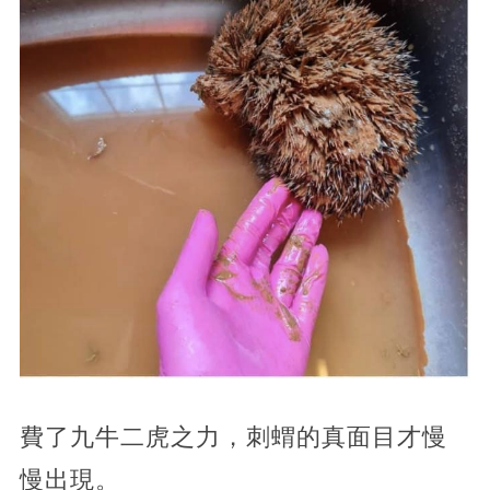
費了九牛二虎之力，刺蝟的真面目才慢
慢出現。