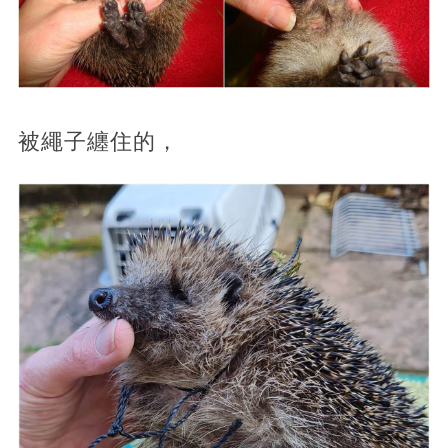
被繩子纏住的，