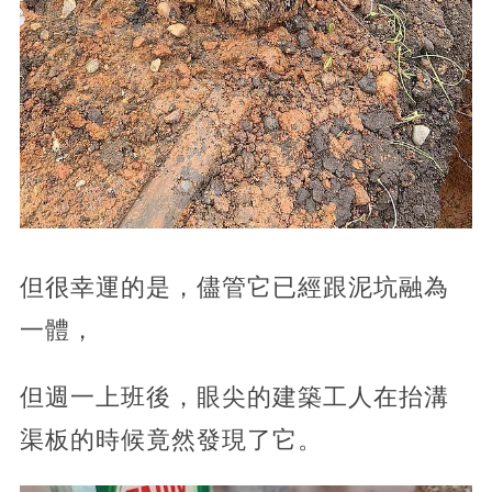
但很幸運的是，儘管它已經跟泥坑融為
一體，
但週一上班後，眼尖的建築工人在抬溝
渠板的時候竟然發現了它。