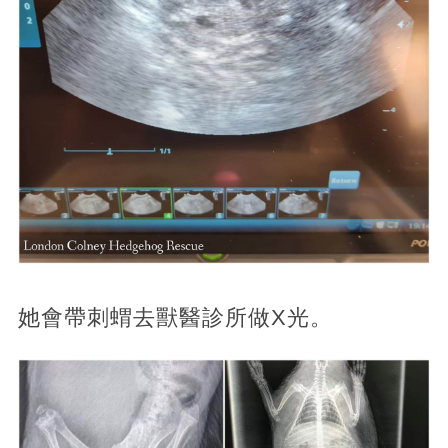
她會帶刺蝟去獸醫診所做X光。