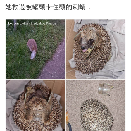
她救過被罐頭卡住頭的刺蝟，