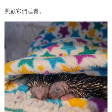
照顧它們睡覺。