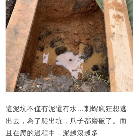
這泥坑不僅有泥還有水…刺蝟瘋狂想逃
出去，為了爬出坑，爪子都磨破了。而
且在爬的過程中，泥越滾越多…