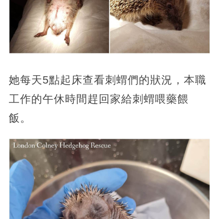
她每天5點起床查看刺蝟們的狀況，本職
工作的午休時間趕回家給刺蝟喂藥餵
飯。