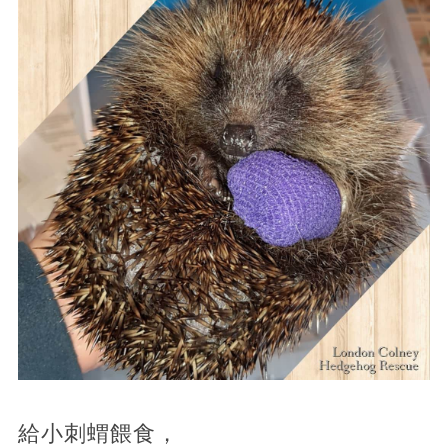
給小刺蝟餵食，